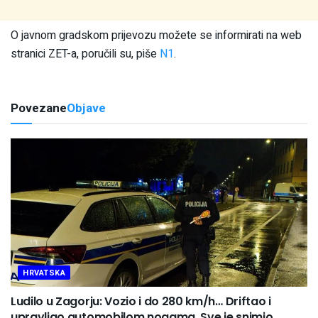
O javnom gradskom prijevozu možete se informirati na web
stranici ZET-a, poručili su, piše
N1
.
Povezane
Objave
HRVATSKA
Ludilo u Zagorju: Vozio i do 280 km/h… Driftao i
upravljao automobilom nogama. Sve je snimio….