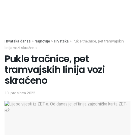
Hrvatska danas
>
Najnovije
>
Hrvatska
>
Pukle tračnice, pet tramvajskih
linija vozi skraćeno
Pukle tračnice, pet
tramvajskih linija vozi
skraćeno
13. prosinca 2022.