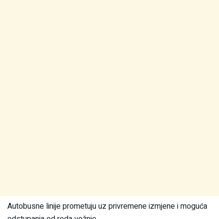
Autobusne linije prometuju uz privremene izmjene i moguća
odstupanja od reda vožnje.