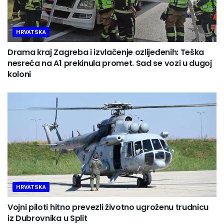
HRVATSKA
Drama kraj Zagreba i izvlačenje ozlijeđenih: Teška
nesreća na A1 prekinula promet. Sad se vozi u dugoj
koloni
HRVATSKA
Vojni piloti hitno prevezli životno ugroženu trudnicu
iz Dubrovnika u Split