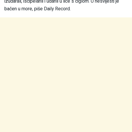
izudarali, iscipelarili i udarili u lice s ciglom. U nesvijesti je
bačen u more, piše Daily Record.