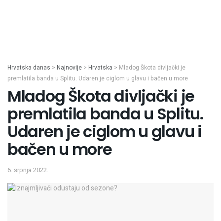
Hrvatska danas
>
Najnovije
>
Hrvatska
>
Mladog Škota divljački je
premlatila banda u Splitu. Udaren je ciglom u glavu i bačen u more
Mladog Škota divljački je
premlatila banda u Splitu.
Udaren je ciglom u glavu i
bačen u more
6. srpnja 2022.