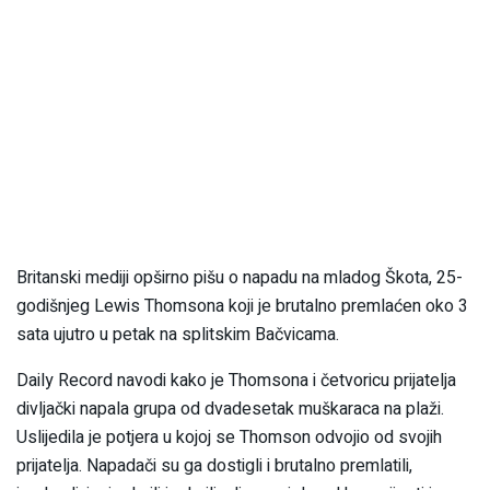
Britanski mediji opširno pišu o napadu na mladog Škota, 25-
godišnjeg Lewis Thomsona koji je brutalno premlaćen oko 3
sata ujutro u petak na splitskim Bačvicama.
Daily Record navodi kako je Thomsona i četvoricu prijatelja
divljački napala grupa od dvadesetak muškaraca na plaži.
Uslijedila je potjera u kojoj se Thomson odvojio od svojih
prijatelja. Napadači su ga dostigli i brutalno premlatili,