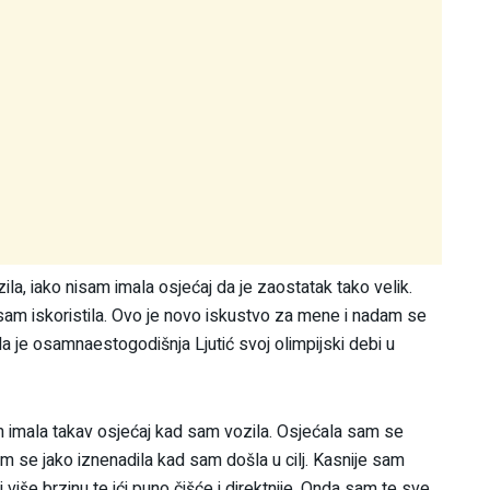
a, iako nisam imala osjećaj da je zaostatak tako velik.
nisam iskoristila. Ovo je novo iskustvo za mene i nadam se
la je osamnaestogodišnja Ljutić svoj olimpijski debi u
sam imala takav osjećaj kad sam vozila. Osjećala sam se
m se jako iznenadila kad sam došla u cilj. Kasnije sam
ti više brzinu te ići puno čišće i direktnije. Onda sam te sve