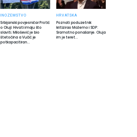
INOZEMSTVO
HRVATSKA
Srbijanski povjesničar Protić
Poznati poduzetnik
o Oluji: Hrvati imaju što
kritizirao Možemo i SDP:
slaviti. Milošević je bio
Sramotno ponašanje. Oluja
štetočina a Vučić je
im je teret…
potkapacitiran…