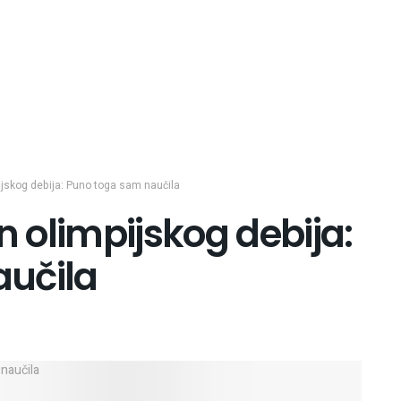
ijskog debija: Puno toga sam naučila
n olimpijskog debija:
aučila