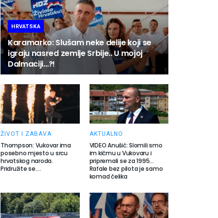
HRVATSKA
Karamarko: Slušam neke delije koji se
igraju nasred zemlje Srbije.. U mojoj
Dalmaciji…?!
ŽIVOT I ZABAVA
AKTUALNO
Thompson: Vukovar ima
VIDEO Anušić: Slomili smo
posebno mjesto u srcu
im kičmu u Vukovaru i
hrvatskog naroda.
pripremali se za 1995…
Pridružite se….
Rafale bez pilota je samo
komad čelika