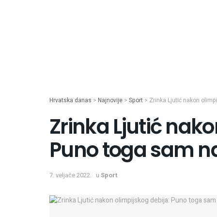
Hrvatska danas
>
Najnovije
>
Sport
>
Zrinka Ljutić nakon olimp
Zrinka Ljutić nako
Puno toga sam n
7. veljače 2022.
u
Sport