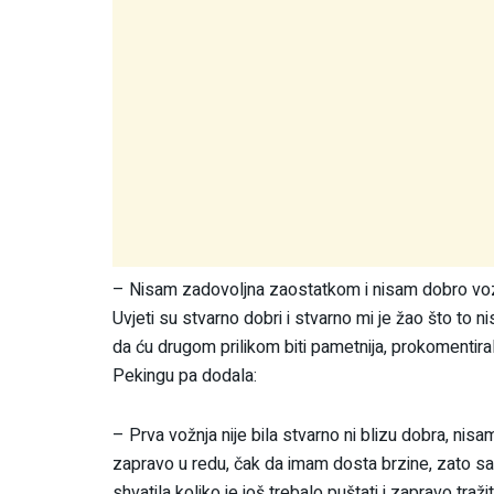
– Nisam zadovoljna zaostatkom i nisam dobro vozil
Uvjeti su stvarno dobri i stvarno mi je žao što to 
da ću drugom prilikom biti pametnija, prokomentira
Pekingu pa dodala:
– Prva vožnja nije bila stvarno ni blizu dobra, ni
zapravo u redu, čak da imam dosta brzine, zato sa
shvatila koliko je još trebalo puštati i zapravo traži