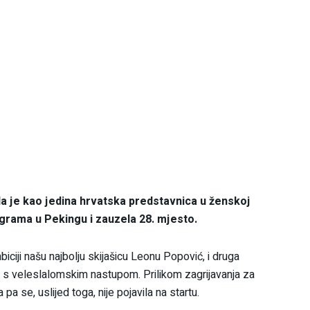
ila je kao jedina hrvatska predstavnica u ženskoj
igrama u Pekingu i zauzela 28. mjesto.
biciji našu najbolju skijašicu Leonu Popović, i druga
će s veleslalomskim nastupom. Prilikom zagrijavanja za
pa se, uslijed toga, nije pojavila na startu.