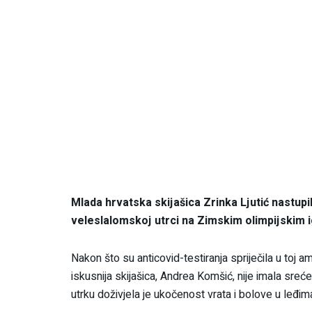
Mlada hrvatska skijašica Zrinka Ljutić nastup
veleslalomskoj utrci na Zimskim olimpijskim 
Nakon što su anticovid-testiranja spriječila u toj am
iskusnija skijašica, Andrea Komšić, nije imala sre
utrku doživjela je ukočenost vrata i bolove u leđima 