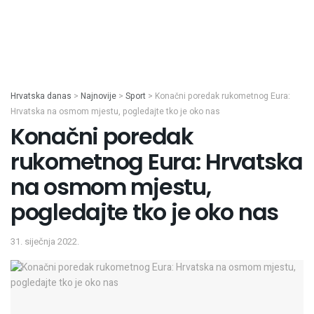
Hrvatska danas
>
Najnovije
>
Sport
>
Konačni poredak rukometnog Eura:
Hrvatska na osmom mjestu, pogledajte tko je oko nas
Konačni poredak
rukometnog Eura: Hrvatska
na osmom mjestu,
pogledajte tko je oko nas
31. siječnja 2022.