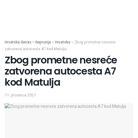
Hrvatska danas
>
Najnovije
>
Hrvatska
>
Zbog prometne nesreće
zatvorena autocesta A7 kod Matulja
Zbog prometne nesreće
zatvorena autocesta A7
kod Matulja
11. prosinca 2021.