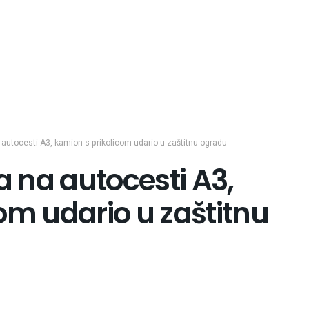
autocesti A3, kamion s prikolicom udario u zaštitnu ogradu
 na autocesti A3,
om udario u zaštitnu