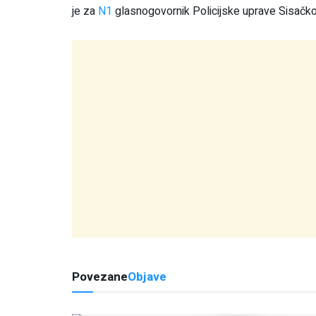
je za
N1
glasnogovornik Policijske uprave Sisačk
Povezane
Objave