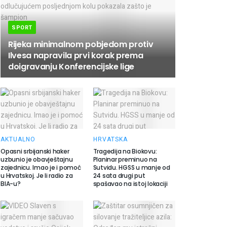
SPORT
Rijeka minimalnom pobjedom protiv
Ilvesa napravila prvi korak prema
doigravanju Konferencijske lige
AKTUALNO
HRVATSKA
Opasni srbijanski haker
Tragedija na Biokovu:
uzbunio je obavještajnu
Planinar preminuo na
zajednicu. Imao je i pomoć
Sutvidu. HGSS u manje od
u Hrvatskoj. Je li radio za
24 sata drugi put
BIA-u?
spašavao na istoj lokaciji