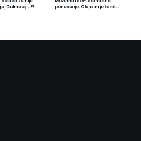
ju nasred zemlje
Možemo i SDP: Sramotno
ojoj Dalmaciji…?!
ponašanje. Oluja im je teret…