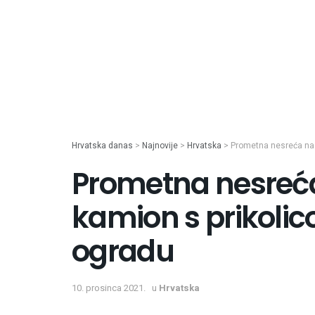
Hrvatska danas
>
Najnovije
>
Hrvatska
>
Prometna nesreća na 
Prometna nesreća
kamion s prikolic
ogradu
10. prosinca 2021.
u
Hrvatska