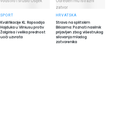
SPORT
HRVATSKA
Kvalifikacije KL: Rapsodija
Strava na splitskim
Hajduka u Vilniusu protiv
Bilicama: Poznati nasilnik
Žalgirisa i velika prednost
prijavljen zbog višestrukog
uoči uzvrata
silovanja mladog
zatvorenika