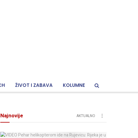
CH
ŽIVOT I ZABAVA
KOLUMNE
Najnovije
AKTUALNO