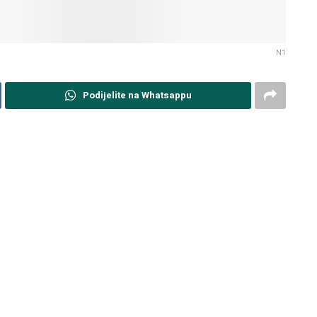
N1
Podijelite na Whatsappu