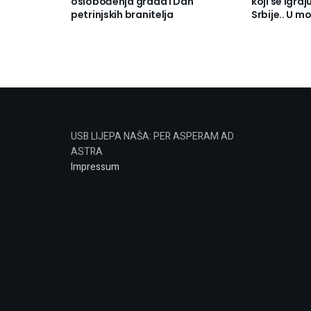
oslobođenja grada i Dan
koji se igra
petrinjskih branitelja
Srbije.. U m
USB LIJEPA NAŠA: PER ASPERAM AD
ASTRA
Impressum