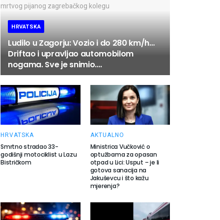
HRVATSKA
Ludilo u Zagorju: Vozio i do 280 km/h…
Driftao i upravljao automobilom
nogama. Sve je snimio….
HRVATSKA
AKTUALNO
Smrtno stradao 33-
Ministrica Vučković o
godišnji motociklist u Lazu
optužbama za opasan
Bistričkom
otpad u Lici: Usput – je li
gotova sanacija na
Jakuševcu i što kažu
mjerenja?