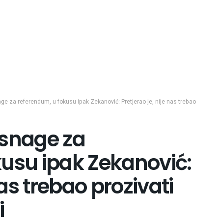
nage za referendum, u fokusu ipak Zekanović: Pretjerao je, nije nas trebao
i snage za
kusu ipak Zekanović:
nas trebao prozivati
i