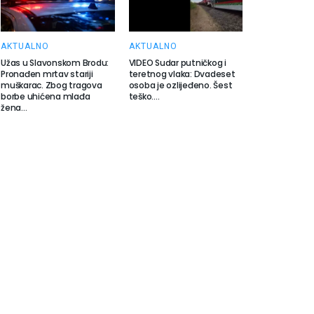
AKTUALNO
AKTUALNO
Užas u Slavonskom Brodu:
VIDEO Sudar putničkog i
Pronađen mrtav stariji
teretnog vlaka: Dvadeset
muškarac. Zbog tragova
osoba je ozlijeđeno. Šest
borbe uhićena mlađa
teško….
žena…