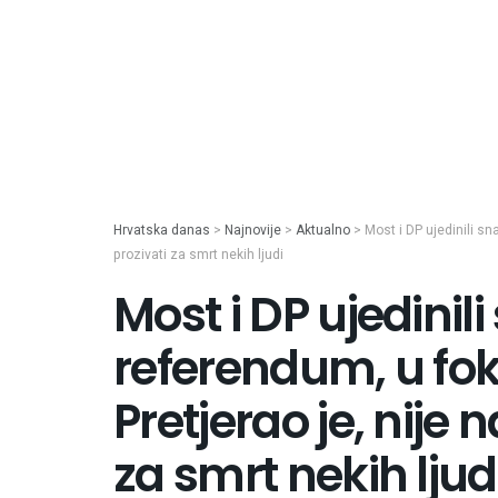
Hrvatska danas
>
Najnovije
>
Aktualno
>
Most i DP ujedinili s
prozivati za smrt nekih ljudi
Most i DP ujedinil
referendum, u fo
Pretjerao je, nije 
za smrt nekih ljud