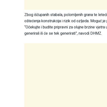
Zbog iščupanih stabala, polomljenih grana te leteći
oštećenja konstrukcija i rizik od ozljeda. Moguć j
“Očekujte i budite pripravni za olujne brzine vjetra
generirali ili će se tek generirati”, navodi DHMZ.