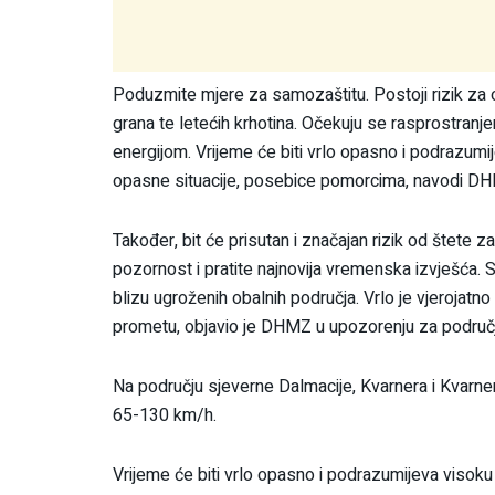
Poduzmite mjere za samozaštitu. Postoji rizik za 
grana te letećih krhotina. Očekuju se rasprostranj
energijom. Vrijeme će biti vrlo opasno i podrazumij
opasne situacije, posebice pomorcima, navodi D
Također, bit će prisutan i značajan rizik od štete z
pozornost i pratite najnovija vremenska izvješća. 
blizu ugroženih obalnih područja. Vrlo je vjerojatno 
prometu, objavio je DHMZ u upozorenju za područje 
Na području sjeverne Dalmacije, Kvarnera i Kvarner
65-130 km/h.
Vrijeme će biti vrlo opasno i podrazumijeva visoku 