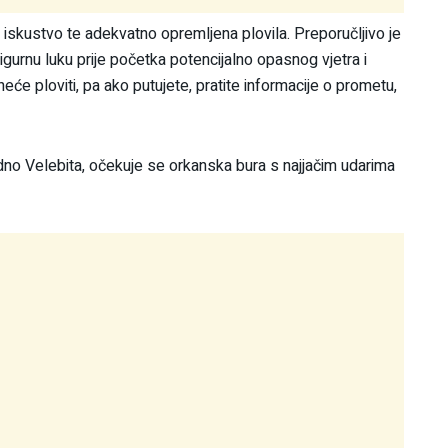
o iskustvo te adekvatno opremljena plovila. Preporučljivo je
urnu luku prije početka potencijalno opasnog vjetra i
neće ploviti, pa ako putujete, pratite informacije o prometu,
odno Velebita, očekuje se orkanska bura s najjačim udarima