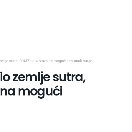
zemlje sutra, DHMZ upozorava na mogući nestanak struje
io zemlje sutra,
 na mogući