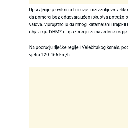
Upravljanje plovilom u tim uvjetima zahtijeva velik
da pomorci bez odgovarajućeg iskustva potraže sig
valova. Vjerojatno je da mnogi katamarani i trajekti 
objavio je DHMZ u upozorenju za navedene regije.
Na području riječke regije i Velebitskog kanala, p
vjetra 120-165 km/h.