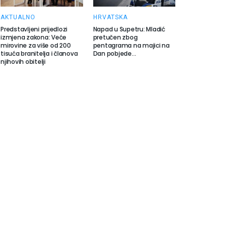
AKTUALNO
HRVATSKA
Predstavljeni prijedlozi
Napad u Supetru: Mladić
izmjena zakona: Veće
pretučen zbog
mirovine za više od 200
pentagrama na majici na
tisuća branitelja i članova
Dan pobjede…
njihovih obitelji