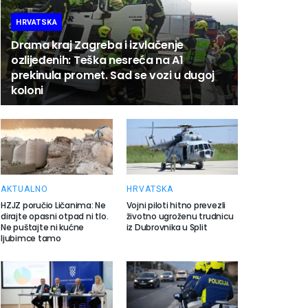
HRVATSKA
Drama kraj Zagreba i izvlačenje
ozlijeđenih: Teška nesreća na A1
prekinula promet. Sad se vozi u dugoj
koloni
AKTUALNO
HRVATSKA
HZJZ poručio Ličanima: Ne
Vojni piloti hitno prevezli
dirajte opasni otpad ni tlo.
životno ugroženu trudnicu
Ne puštajte ni kućne
iz Dubrovnika u Split
ljubimce tamo