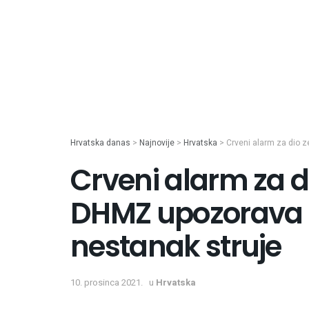
Hrvatska danas
>
Najnovije
>
Hrvatska
>
Crveni alarm za dio 
Crveni alarm za d
DHMZ upozorava
nestanak struje
10. prosinca 2021.
u
Hrvatska