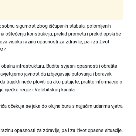
osobnu sigurnost zbog iščupanih stabala, polomljenih
ena oštećenja konstrukcija, prekid prometa i prekid opskrbe
eva visoku razinu opasnosti za zdravlje, pa i za život
HMZ.
a obalnu infrastrukturu. Budite svjesni opasnosti i obratite
Savjetujemo javnost da izbjegavaju putovanja i boravak
da trajekti neće ploviti pa ako putujete, pratite informacije o
riječke regije i Velebitskog kanala.
ića očekuje se jaka do olujna bura s najjačim udarima vjetra
razinu opasnosti za zdravlje, pa i za život opasne situacije,