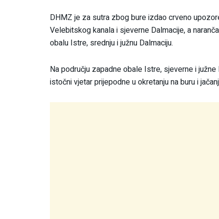
DHMZ je za sutra zbog bure izdao crveno upozorenj
Velebitskog kanala i sjeverne Dalmacije, a naranča
obalu Istre, srednju i južnu Dalmaciju.
Na području zapadne obale Istre, sjeverne i južne D
istočni vjetar prijepodne u okretanju na buru i jača