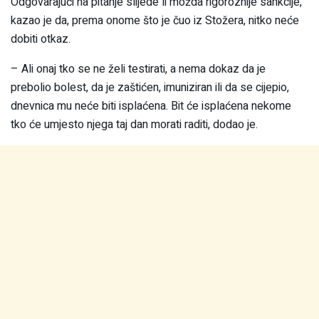
Odgovarajući na pitanje slijede li možda rigoroznije sankcije,
kazao je da, prema onome što je čuo iz Stožera, nitko neće
dobiti otkaz.
– Ali onaj tko se ne želi testirati, a nema dokaz da je
prebolio bolest, da je zaštićen, imuniziran ili da se cijepio,
dnevnica mu neće biti isplaćena. Bit će isplaćena nekome
tko će umjesto njega taj dan morati raditi, dodao je.