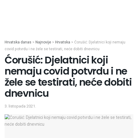
Hrvatska danas
>
Najnovije
>
Hrvatska
>
Ćorušić: Djelatnici koji nemaju
covid potvrdu i ne žele se testirati, neće dobiti dnevnicu
Ćorušić: Djelatnici koji
nemaju covid potvrdu i ne
žele se testirati, neće dobiti
dnevnicu
3. listopada 2021.