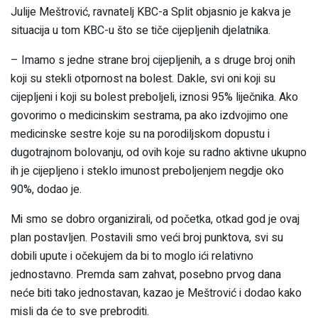
Julije Meštrović, ravnatelj KBC-a Split objasnio je kakva je
situacija u tom KBC-u što se tiče cijepljenih djelatnika.
– Imamo s jedne strane broj cijepljenih, a s druge broj onih
koji su stekli otpornost na bolest. Dakle, svi oni koji su
cijepljeni i koji su bolest preboljeli, iznosi 95% liječnika. Ako
govorimo o medicinskim sestrama, pa ako izdvojimo one
medicinske sestre koje su na porodiljskom dopustu i
dugotrajnom bolovanju, od ovih koje su radno aktivne ukupno
ih je cijepljeno i steklo imunost preboljenjem negdje oko
90%, dodao je.
Mi smo se dobro organizirali, od početka, otkad god je ovaj
plan postavljen. Postavili smo veći broj punktova, svi su
dobili upute i očekujem da bi to moglo ići relativno
jednostavno. Premda sam zahvat, posebno prvog dana
neće biti tako jednostavan, kazao je Meštrović i dodao kako
misli da će to sve prebroditi.