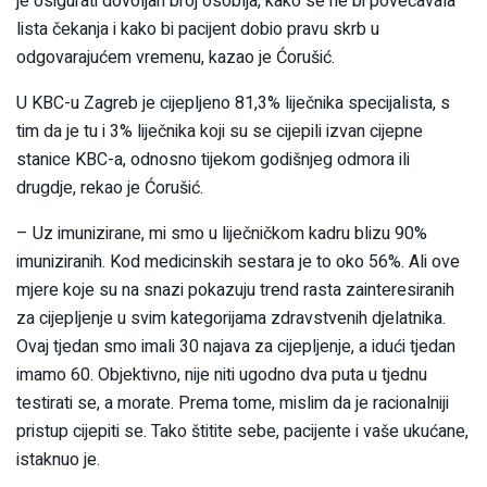
je osigurati dovoljan broj osoblja, kako se ne bi povećavala
lista čekanja i kako bi pacijent dobio pravu skrb u
odgovarajućem vremenu, kazao je Ćorušić.
U KBC-u Zagreb je cijepljeno 81,3% liječnika specijalista, s
tim da je tu i 3% liječnika koji su se cijepili izvan cijepne
stanice KBC-a, odnosno tijekom godišnjeg odmora ili
drugdje, rekao je Ćorušić.
– Uz imunizirane, mi smo u liječničkom kadru blizu 90%
imuniziranih. Kod medicinskih sestara je to oko 56%. Ali ove
mjere koje su na snazi pokazuju trend rasta zainteresiranih
za cijepljenje u svim kategorijama zdravstvenih djelatnika.
Ovaj tjedan smo imali 30 najava za cijepljenje, a idući tjedan
imamo 60. Objektivno, nije niti ugodno dva puta u tjednu
testirati se, a morate. Prema tome, mislim da je racionalniji
pristup cijepiti se. Tako štitite sebe, pacijente i vaše ukućane,
istaknuo je.