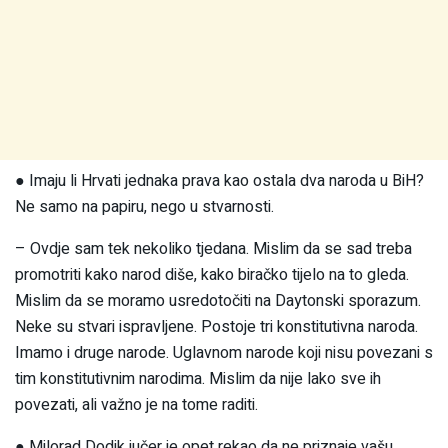
● Imaju li Hrvati jednaka prava kao ostala dva naroda u BiH?
Ne samo na papiru, nego u stvarnosti.
– Ovdje sam tek nekoliko tjedana. Mislim da se sad treba
promotriti kako narod diše, kako biračko tijelo na to gleda.
Mislim da se moramo usredotočiti na Daytonski sporazum.
Neke su stvari ispravljene. Postoje tri konstitutivna naroda.
Imamo i druge narode. Uglavnom narode koji nisu povezani s
tim konstitutivnim narodima. Mislim da nije lako sve ih
povezati, ali važno je na tome raditi.
● Milorad Dodik jučer je opet rekao da ne priznaje vašu