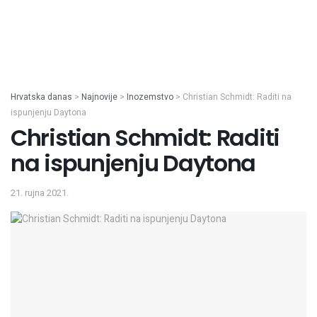
Hrvatska danas
>
Najnovije
>
Inozemstvo
>
Christian Schmidt: Raditi na
ispunjenju Daytona
Christian Schmidt: Raditi
na ispunjenju Daytona
21. rujna 2021.