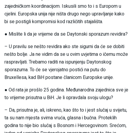
zajedničkom koordinacijom. Iskusili smo to i s Europom u
cjelini. Europska unija nije ništa drugo nego upravljanje kako
bi se postigli kompromisi kod različitih stajališta.
● Mislite li da je vrijeme da se Daytonski sporazum revidira?
– U pravilu se nešto revidira ako ste sigurni da će se dobiti
nešto bolje. Ja ne vidim da se u ovim uvjetima o ičemu može
raspravljati. Trebamo raditi na ispunjenju Daytonskog
sporazuma. To će se vjerojatno postići na putu do
Bruxellesa, kad BiH postane članicom Europske unije.
● Od rata je prošlo 25 godina. Međunarodna zajednica sve je
to vrijeme prisutna u BiH. Je li opravdala svoju ulogu?
– Da, prisutna je, ali, iskreno, kao što to i jest slučaj u svijetu,
ta su nam mjesta svima vruća, glasna i bučna. Proteklih
godina to nije bio slučaj s Bosnom i Hercegovinom. Srećom,