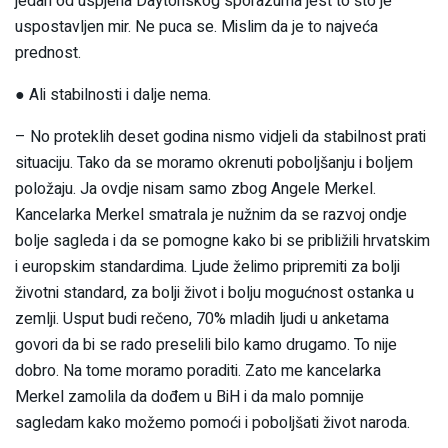
jedan od uspjeha Daytonskog sporazuma jest to što je
uspostavljen mir. Ne puca se. Mislim da je to najveća
prednost.
● Ali stabilnosti i dalje nema.
– No proteklih deset godina nismo vidjeli da stabilnost prati
situaciju. Tako da se moramo okrenuti poboljšanju i boljem
položaju. Ja ovdje nisam samo zbog Angele Merkel.
Kancelarka Merkel smatrala je nužnim da se razvoj ondje
bolje sagleda i da se pomogne kako bi se približili hrvatskim
i europskim standardima. Ljude želimo pripremiti za bolji
životni standard, za bolji život i bolju mogućnost ostanka u
zemlji. Usput budi rečeno, 70% mladih ljudi u anketama
govori da bi se rado preselili bilo kamo drugamo. To nije
dobro. Na tome moramo poraditi. Zato me kancelarka
Merkel zamolila da dođem u BiH i da malo pomnije
sagledam kako možemo pomoći i poboljšati život naroda.