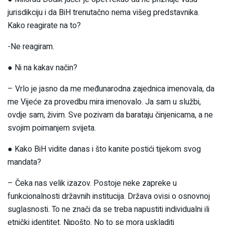
jurisdikciju i da BiH trenutačno nema višeg predstavnika.
Kako reagirate na to?
-Ne reagiram.
● Ni na kakav način?
– Vrlo je jasno da me međunarodna zajednica imenovala, da
me Vijeće za provedbu mira imenovalo. Ja sam u službi,
ovdje sam, živim. Sve pozivam da barataju činjenicama, a ne
svojim poimanjem svijeta.
● Kako BiH vidite danas i što kanite postići tijekom svog
mandata?
– Čeka nas velik izazov. Postoje neke zapreke u
funkcionalnosti državnih institucija. Država ovisi o osnovnoj
suglasnosti. To ne znači da se treba napustiti individualni ili
etnički identitet. Nipošto. No to se mora uskladiti