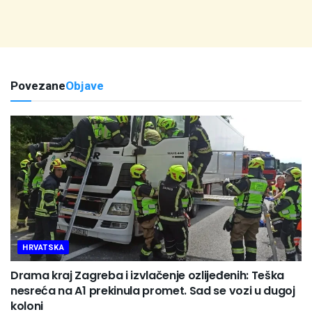
Povezane
Objave
HRVATSKA
Drama kraj Zagreba i izvlačenje ozlijeđenih: Teška
nesreća na A1 prekinula promet. Sad se vozi u dugoj
koloni