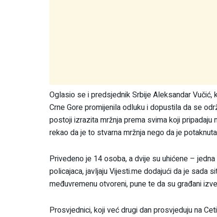
Oglasio se i predsjednik Srbije Aleksandar Vučić, k
Crne Gore promijenila odluku i dopustila da se održi
postoji izrazita mržnja prema svima koji pripadaj
rekao da je to stvarna mržnja nego da je potaknuta o
Privedeno je 14 osoba, a dvije su uhićene – jedn
policajaca, javljaju Vijesti.me dodajući da je sada sit
međuvremenu otvoreni, pune te da su građani izveli
Prosvjednici, koji već drugi dan prosvjeduju na Cet