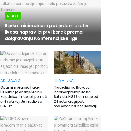
SPORT
Rijeka minimalnom pobjedom protiv
Ilvesa napravila prvi korak prema
doigravanju Konferencijske lige
AKTUALNO
HRVATSKA
Opasni srbijanski haker
Tragedija na Biokovu:
uzbunio je obavještajnu
Planinar preminuo na
zajednicu. Imao je i pomoć
Sutvidu. HGSS u manje od
u Hrvatskoj. Je li radio za
24 sata drugi put
BIA-u?
spašavao na istoj lokaciji