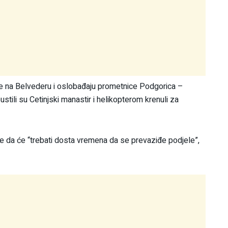
e na Belvederu i oslobađaju prometnice Podgorica –
apustili su Cetinjski manastir i helikopterom krenuli za
je da će “trebati dosta vremena da se prevaziđe podjele”,