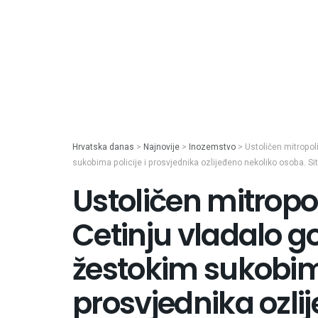
Hrvatska danas
>
Najnovije
>
Inozemstvo
>
Ustoličen mitropol
sukobima policije i prosvjednika ozlijeđeno nekoliko osoba. Si
Ustoličen mitropol
Cetinju vladalo go
žestokim sukobima
prosvjednika ozli