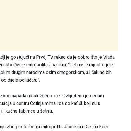
oji je gostujući na Prvoj TV rekao da je dobro što je Vlada
 ustoličenje mitropolita Joanikija: “Cetinje je mjesto gdje
u nekim drugim narodima osim crnogorskom, ali čak ne bih
d dijela političara”.
a zbog napada na službeno lice. Ozlijeđeno je sedam
uacija u centru Cetinja mirna i da se kafići, koji su u
 i kućne ljubimce u šetnju.
inju zbog ustoličenja mitropolita Jaonikija u Cetinjskom