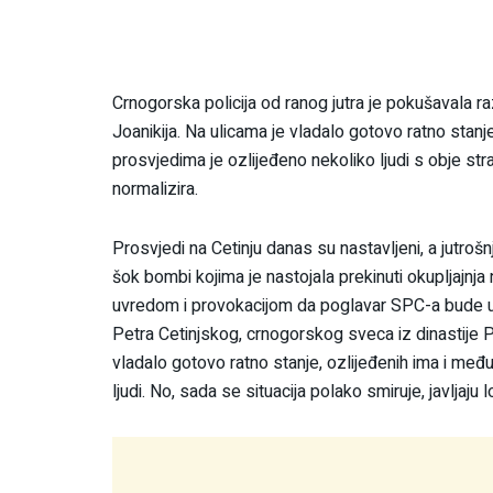
Crnogorska policija od ranog jutra je pokušavala ra
Joanikija. Na ulicama je vladalo gotovo ratno stanje
prosvjedima je ozlijeđeno nekoliko ljudi s obje str
normalizira.
Prosvjedi na Cetinju danas su nastavljeni, a jutrošn
šok bombi kojima je nastojala prekinuti okupljajnja 
uvredom i provokacijom da poglavar SPC-a bude ust
Petra Cetinjskog, crnogorskog sveca iz dinastije Pe
vladalo gotovo ratno stanje, ozlijeđenih ima i među
ljudi. No, sada se situacija polako smiruje, javljaju l