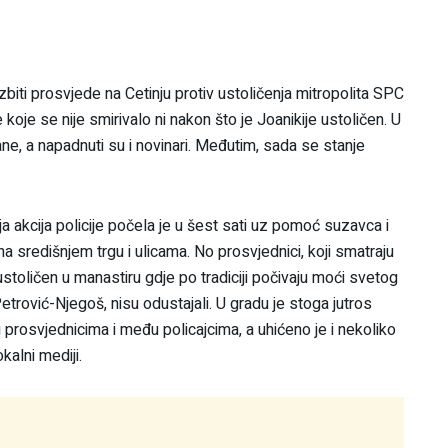
zbiti prosvjede na Cetinju protiv ustoličenja mitropolita SPC
 koje se nije smirivalo ni nakon što je Joanikije ustoličen. U
ane, a napadnuti su i novinari. Međutim, sada se stanje
ja akcija policije počela je u šest sati uz pomoć suzavca i
na središnjem trgu i ulicama. No prosvjednici, koji smatraju
oličen u manastiru gdje po tradiciji počivaju moći svetog
trović-Njegoš, nisu odustajali. U gradu je stoga jutros
 prosvjednicima i među policajcima, a uhićeno je i nekoliko
okalni mediji.