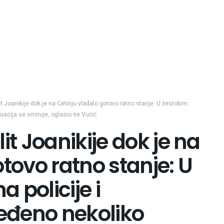
it Joanikije dok je na Cetinju vladalo gotovo ratno stanje: U žestokim
tuacija se smiruje, oglasio se Vučić
it Joanikije dok je na
tovo ratno stanje: U
 policije i
jeđeno nekoliko