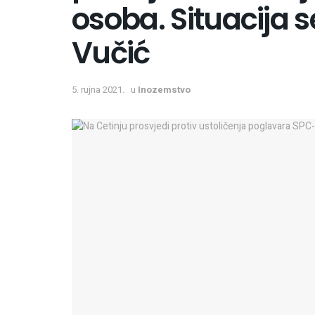
osoba. Situacija s
Vučić
5. rujna 2021.
u
Inozemstvo