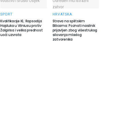
SPORT
HRVATSKA
Kvalifikacije KL: Rapsodija
Strava na splitskim
Hajduka u Vilniusu protiv
Bilicama: Poznati nasilnik
Žalgirisa i velika prednost
prijavljen zbog višestrukog
uoči uzvrata
silovanja mladog
zatvorenika