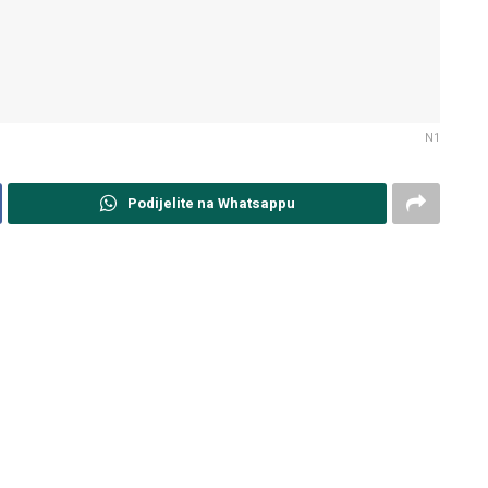
N1
Podijelite na Whatsappu