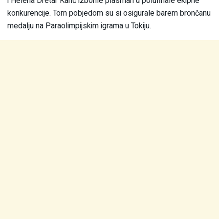
i Helena Dretar Karić izborile plasman u polufinale ekipne
konkurencije. Tom pobjedom su si osigurale barem brončanu
medalju na Paraolimpijskim igrama u Tokiju.