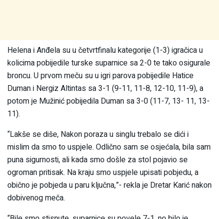
Helena i Anđela su u četvrtfinalu kategorije (1-3) igračica u
kolicima pobijedile turske suparnice sa 2-0 te tako osigurale
broncu. U prvom meču su u igri parova pobijedile Hatice
Duman i Nergiz Altintas sa 3-1 (9-11, 11-8, 12-10, 11-9), a
potom je Mužinić pobijedila Duman sa 3-0 (11-7, 13- 11, 13-
11).
“Lakše se diše, Nakon poraza u singlu trebalo se dići i
mislim da smo to uspjele. Odlično sam se osjećala, bila sam
puna sigurnosti, ali kada smo došle za stol pojavio se
ogroman pritisak. Na kraju smo uspjele upisati pobjedu, a
obično je pobjeda u paru ključna,”- rekla je Dretar Karić nakon
dobivenog meča.
“Bile smo stisnute, suparnice su povele 7-1, no bilo je