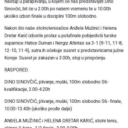
Nastup u paraplivanju, u kojem će nas predstavljati Dino
Sinovčić, bit će u 2.00h po našem vremenu te u 10.00h
ukoliko izbori finale u disciplini 100m slobodno.
Nakon što naše stolnotenisačice Anđela Mužinić i Helena
Dretar Karić izborile prolaz u polufinale pobijedivši turske
suparnice Hatice Duman i Nergiz Altintas sa 3-1 (9-11, 11-8,
12-10, 11-9), sutra ih očekuje susret s predstavnicama južne
Koreje. Susret je zakazan u 3.00h, stoji u priopćenju.
RASPORED:
DINO SINOVČIĆ, plivanje, muški, 100m slobodno S6-
kvalifikacije, 2.00-4.20h
DINO SINOVČIĆ, plivanje, muški, 100m slobodno S6- finale,
10.00-13.40h (ukoliko prođe dalje)
ANĐELA MUŽINIĆ i HELENA DRETAR KARIĆ, stolni tenis,