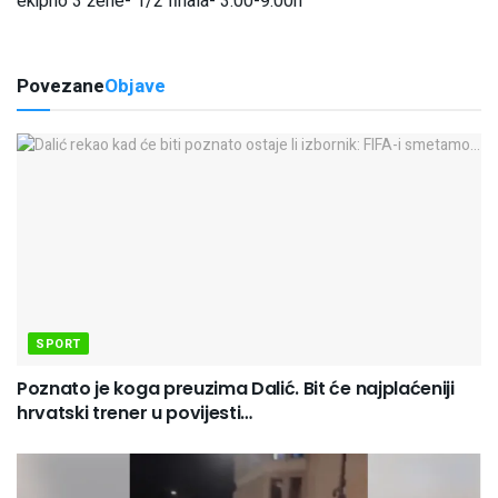
ekipno 3 žene- 1/2 finala- 3.00-9.00h
Povezane
Objave
SPORT
Poznato je koga preuzima Dalić. Bit će najplaćeniji
hrvatski trener u povijesti…