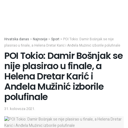
Hrvatska danas
>
Najnovije
>
Sport
>
POI Tokio: Damir Bošnjak se nije
plasirao u finale, a Helena Dretar Karić i Anđela Mužinić izborile polufinale
POI Tokio: Damir Bošnjak se
nije plasirao u finale, a
Helena Dretar Karić i
Anđela Mužinić izborile
polufinale
31. kolovoza 2021.