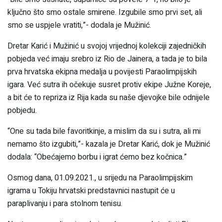
ključno što smo ostale smirene. Izgubile smo prvi set, ali
smo se uspjele vratiti,”- dodala je Mužinić.
Dretar Karić i Mužinić u svojoj vrijednoj kolekciji zajedničkih
pobjeda već imaju srebro iz Rio de Jainera, a tada je to bila
prva hrvatska ekipna medalja u povijesti Paraolimpijskih
igara. Već sutra ih očekuje susret protiv ekipe Južne Koreje,
a bit će to repriza iz Rija kada su naše djevojke bile odnijele
pobjedu.
“One su tada bile favoritkinje, a mislim da su i sutra, ali mi
nemamo što izgubiti,”- kazala je Dretar Karić, dok je Mužinić
dodala: “Obećajemo borbu i igrat ćemo bez kočnica.”
Osmog dana, 01.09.2021., u srijedu na Paraolimpijskim
igrama u Tokiju hrvatski predstavnici nastupit će u
paraplivanju i para stolnom tenisu.