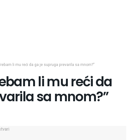
Trebam li mu reći da ga je supruga prevarila sa mnom?”
rebam li mu reći da
evarila sa mnom?”