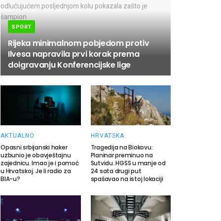
SPORT
Rijeka minimalnom pobjedom protiv
Ilvesa napravila prvi korak prema
doigravanju Konferencijske lige
AKTUALNO
HRVATSKA
Opasni srbijanski haker
Tragedija na Biokovu:
uzbunio je obavještajnu
Planinar preminuo na
zajednicu. Imao je i pomoć
Sutvidu. HGSS u manje od
u Hrvatskoj. Je li radio za
24 sata drugi put
BIA-u?
spašavao na istoj lokaciji