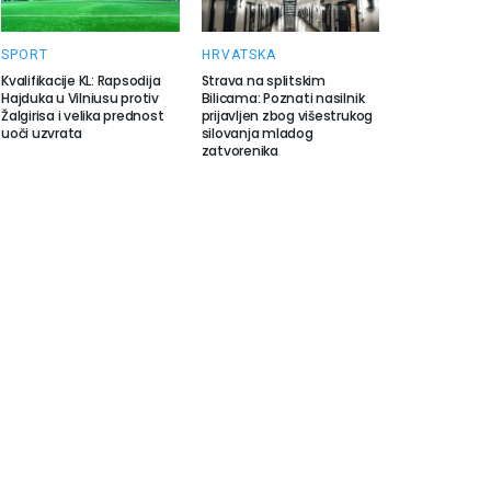
SPORT
HRVATSKA
Kvalifikacije KL: Rapsodija
Strava na splitskim
Hajduka u Vilniusu protiv
Bilicama: Poznati nasilnik
Žalgirisa i velika prednost
prijavljen zbog višestrukog
uoči uzvrata
silovanja mladog
zatvorenika