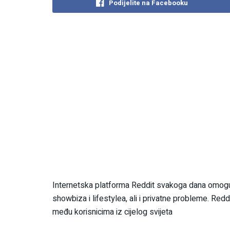
Podijelite na Facebooku
Internetska platforma Reddit svakoga dana omoguć
showbiza i lifestylea, ali i privatne probleme. Re
među korisnicima iz cijelog svijeta