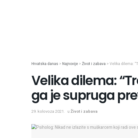
Hrvatska danas
>
Najnovije
>
Život i zabava
>
Velika dilema: “
Velika dilema: “T
ga je supruga pr
29. kolovoza 2021.
u
Život i zabava