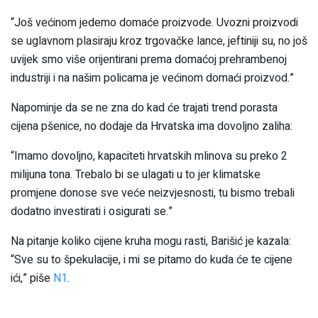
“Još većinom jedemo domaće proizvode. Uvozni proizvodi
se uglavnom plasiraju kroz trgovačke lance, jeftiniji su, no još
uvijek smo više orijentirani prema domaćoj prehrambenoj
industriji i na našim policama je većinom domaći proizvod.”
Napominje da se ne zna do kad će trajati trend porasta
cijena pšenice, no dodaje da Hrvatska ima dovoljno zaliha:
“Imamo dovoljno, kapaciteti hrvatskih mlinova su preko 2
milijuna tona. Trebalo bi se ulagati u to jer klimatske
promjene donose sve veće neizvjesnosti, tu bismo trebali
dodatno investirati i osigurati se.”
Na pitanje koliko cijene kruha mogu rasti, Barišić je kazala:
“Sve su to špekulacije, i mi se pitamo do kuda će te cijene
ići,” piše
N1
.