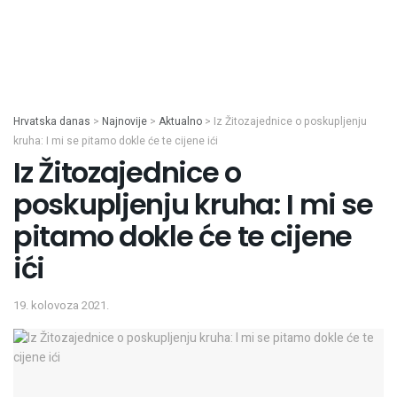
Hrvatska danas
>
Najnovije
>
Aktualno
>
Iz Žitozajednice o poskupljenju
kruha: I mi se pitamo dokle će te cijene ići
Iz Žitozajednice o
poskupljenju kruha: I mi se
pitamo dokle će te cijene
ići
19. kolovoza 2021.