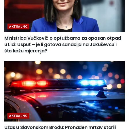
AKTUALNO
Ministrica Vučković o optužbama za opasan otpad
u Lici: Usput – je li gotova sanacija na Jakuševcu i
što kažu mjerenja?
AKTUALNO
Užas u Slavonskom Brodu: Pronađen mrtav stariji