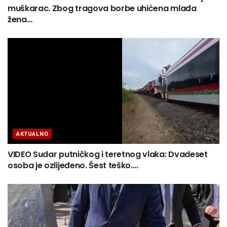
muškarac. Zbog tragova borbe uhićena mlađa
žena…
AKTUALNO
VIDEO Sudar putničkog i teretnog vlaka: Dvadeset
osoba je ozlijeđeno. Šest teško….