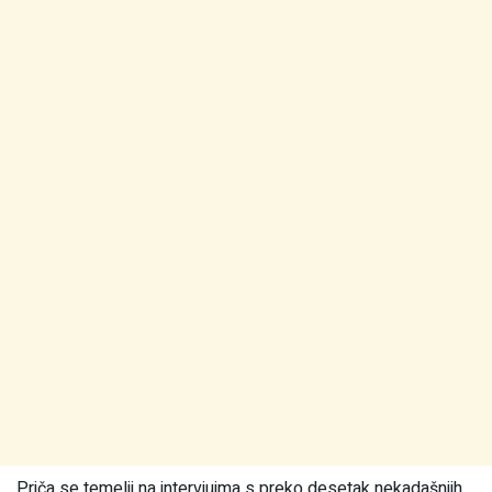
Priča se temelji na intervjuima s preko desetak nekadašnjih,