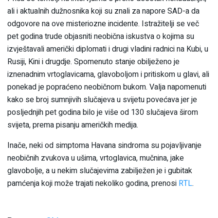
ali i aktualnih dužnosnika koji su znali za napore SAD-a da
odgovore na ove misteriozne incidente. Istražitelji se več
pet godina trude objasniti neobična iskustva o kojima su
izvještavali američki diplomati i drugi vladini radnici na Kubi, u
Rusiji, Kini i drugdje. Spomenuto stanje obilježeno je
iznenadnim vrtoglavicama, glavoboljom i pritiskom u glavi, ali
ponekad je popraćeno neobičnom bukom. Valja napomenuti
kako se broj sumnjivih slučajeva u svijetu povećava jer je
posljednjih pet godina bilo je više od 130 slučajeva širom
svijeta, prema pisanju američkih medija.
Inače, neki od simptoma Havana sindroma su pojavljivanje
neobičnih zvukova u ušima, vrtoglavica, mučnina, jake
glavobolje, a u nekim slučajevima zabilježen je i gubitak
pamćenja koji može trajati nekoliko godina, prenosi
RTL
.