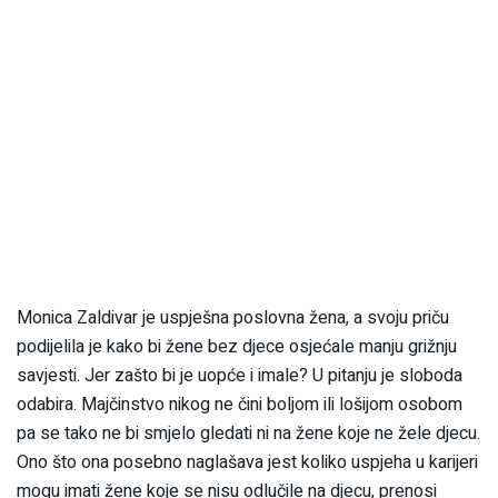
Monica Zaldivar je uspješna poslovna žena, a svoju priču
podijelila je kako bi žene bez djece osjećale manju grižnju
savjesti. Jer zašto bi je uopće i imale? U pitanju je sloboda
odabira. Majčinstvo nikog ne čini boljom ili lošijom osobom
pa se tako ne bi smjelo gledati ni na žene koje ne žele djecu.
Ono što ona posebno naglašava jest koliko uspjeha u karijeri
mogu imati žene koje se nisu odlučile na djecu, prenosi