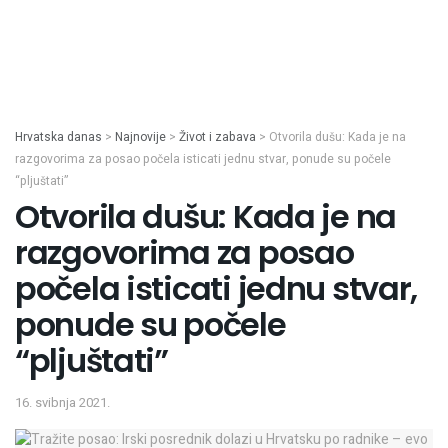
Hrvatska danas
>
Najnovije
>
Život i zabava
>
Otvorila dušu: Kada je na
razgovorima za posao počela isticati jednu stvar, ponude su počele
“pljuštati”
Otvorila dušu: Kada je na
razgovorima za posao
počela isticati jednu stvar,
ponude su počele
“pljuštati”
16. svibnja 2021.