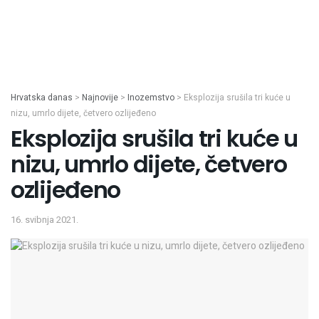
Hrvatska danas
>
Najnovije
>
Inozemstvo
>
Eksplozija srušila tri kuće u
nizu, umrlo dijete, četvero ozlijeđeno
Eksplozija srušila tri kuće u
nizu, umrlo dijete, četvero
ozlijeđeno
16. svibnja 2021.