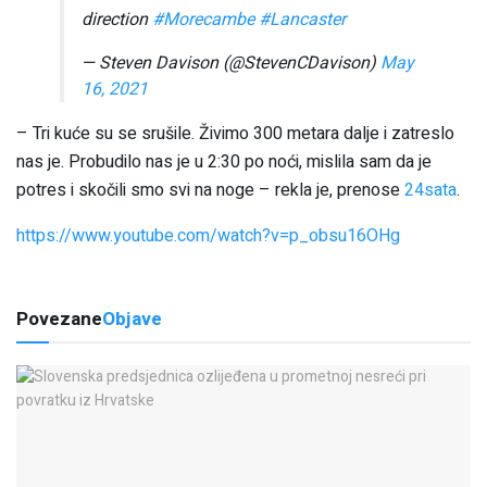
direction
#Morecambe
#Lancaster
— Steven Davison (@StevenCDavison)
May
16, 2021
– Tri kuće su se srušile. Živimo 300 metara dalje i zatreslo
nas je. Probudilo nas je u 2:30 po noći, mislila sam da je
potres i skočili smo svi na noge – rekla je, prenose
24sata
.
https://www.youtube.com/watch?v=p_obsu16OHg
Povezane
Objave