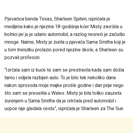
Pjevačica benda Texas, Sharleen Spiteri, ispričala je
medijima kako je njezina 18-godišnja kćer Misty završila u
bolnici jer ju je udario automobil, a razlog nesreći je začudio
mnoge. Naime, Misty je zurila u pjevača Sama Smitha koji je
u tom trenutku prolazio pored njezine škole, a Sharleen su
pozvali profesori.
“Isrčala sam iz kuće te sam se prestravila kada sam došla
tamo i vidjela razbijen auto. To je bilo tek nekoliko dana
nakon sprovoda moje majke prošle godine i dan prije nego
što sam se preselila u Wales. Misty je bila toliko zauzeta
zurenjem u Sama Smitha da je istrčala pred automobil i
uopće nije gledala cestu”, ispričala je Sharleen za The Sun.