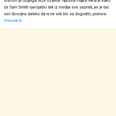
srećom je izbjegla teže ozljede. Njezina majka rekla je kako
će Sam Smith vjerojatno tek iz medija sve saznati, jer je bio
već dovoljno daleko da ni ne vidi što se dogodilo, prenosi
Dnevnik.hr