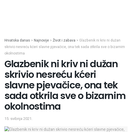
Hrvatska danas
>
Najnovije
>
Život i zabava
>
Glazbenik ni kriv ni dužan
skrivio nesreću kćeri slavne pjevačice, ona tek sada otkrila sve o bizarnim
okolnostima
Glazbenik ni kriv ni dužan
skrivio nesreću kćeri
slavne pjevačice, ona tek
sada otkrila sve o bizarnim
okolnostima
15. svibnja 2021.