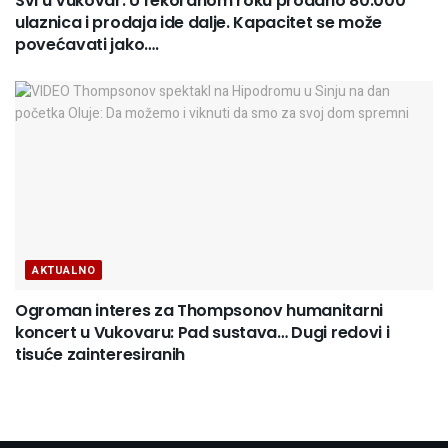
Svi u Vukovar: U rekordnom roku prodano 80.000
ulaznica i prodaja ide dalje. Kapacitet se može
povećavati jako….
AKTUALNO
Ogroman interes za Thompsonov humanitarni
koncert u Vukovaru: Pad sustava… Dugi redovi i
tisuće zainteresiranih