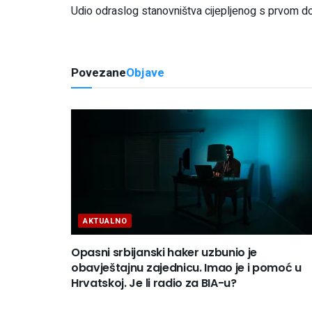
Udio odraslog stanovništva cijepljenog s prvom d
Povezane
Objave
AKTUALNO
Opasni srbijanski haker uzbunio je
obavještajnu zajednicu. Imao je i pomoć u
Hrvatskoj. Je li radio za BIA-u?