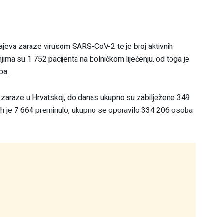
čajeva zaraze virusom SARS-CoV-2 te je broj aktivnih
ima su 1 752 pacijenta na bolničkom liječenju, od toga je
ba.
aj zaraze u Hrvatskoj, do danas ukupno su zabilježene 349
h je 7 664 preminulo, ukupno se oporavilo 334 206 osoba