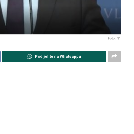
Foto: N1
Podijelite na Whatsappu