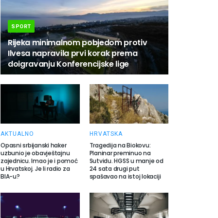
SPORT
Rijeka minimalnom pobjedom protiv
Ilvesa napravila prvi korak prema
doigravanju Konferencijske lige
AKTUALNO
HRVATSKA
Opasni srbijanski haker
Tragedija na Biokovu:
uzbunio je obavještajnu
Planinar preminuo na
zajednicu. Imao je i pomoć
Sutvidu. HGSS u manje od
u Hrvatskoj. Je li radio za
24 sata drugi put
BIA-u?
spašavao na istoj lokaciji