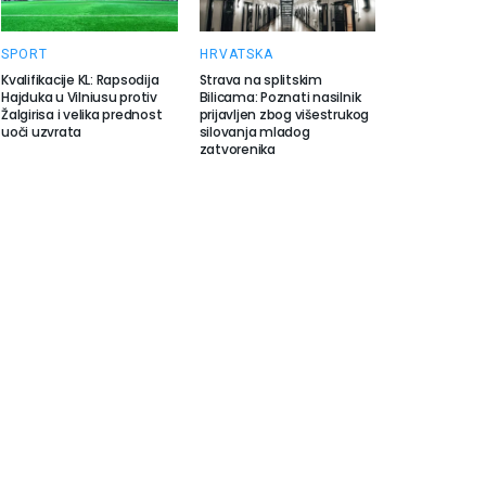
SPORT
HRVATSKA
Kvalifikacije KL: Rapsodija
Strava na splitskim
Hajduka u Vilniusu protiv
Bilicama: Poznati nasilnik
Žalgirisa i velika prednost
prijavljen zbog višestrukog
uoči uzvrata
silovanja mladog
zatvorenika