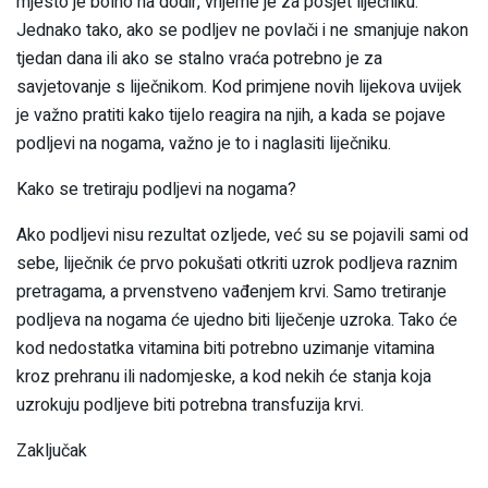
mjesto je bolno na dodir, vrijeme je za posjet liječniku.
Jednako tako, ako se podljev ne povlači i ne smanjuje nakon
tjedan dana ili ako se stalno vraća potrebno je za
savjetovanje s liječnikom. Kod primjene novih lijekova uvijek
je važno pratiti kako tijelo reagira na njih, a kada se pojave
podljevi na nogama, važno je to i naglasiti liječniku.
Kako se tretiraju podljevi na nogama?
Ako podljevi nisu rezultat ozljede, već su se pojavili sami od
sebe, liječnik će prvo pokušati otkriti uzrok podljeva raznim
pretragama, a prvenstveno vađenjem krvi. Samo tretiranje
podljeva na nogama će ujedno biti liječenje uzroka. Tako će
kod nedostatka vitamina biti potrebno uzimanje vitamina
kroz prehranu ili nadomjeske, a kod nekih će stanja koja
uzrokuju podljeve biti potrebna transfuzija krvi.
Zaključak