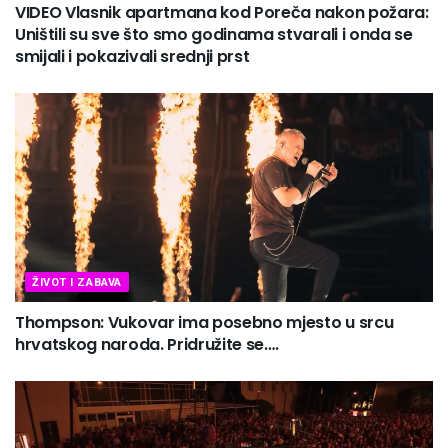
VIDEO Vlasnik apartmana kod Poreča nakon požara:
Uništili su sve što smo godinama stvarali i onda se
smijali i pokazivali srednji prst
ŽIVOT I ZABAVA
Thompson: Vukovar ima posebno mjesto u srcu
hrvatskog naroda. Pridružite se….