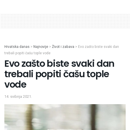
Hrvatska danas
>
Najnovije
>
Život i zabava
>
Evo zašto biste svaki dan
trebali popiti čašu tople vode
Evo zašto biste svaki dan
trebali popiti čašu tople
vode
14. svibnja 2021.