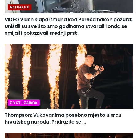
AKTUALNO
VIDEO Vlasnik apartmana kod Poreča nakon požara:
Uništili su sve što smo godinama stvarali i onda se
smijali i pokazivali srednji prst
ŽIVOT I ZABAVA
Thompson: Vukovar ima posebno mjesto u srcu
hrvatskog naroda. Pridružite se….