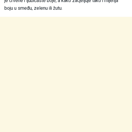
je crvene i ljubičaste boje, a kako zacjeljuje tako i mijenja
boju u smeđu, zelenu ili žutu.