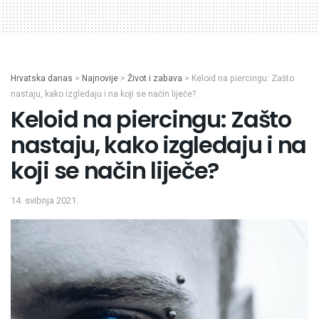
Hrvatska danas
>
Najnovije
>
Život i zabava
>
Keloid na piercingu: Zašto
nastaju, kako izgledaju i na koji se način liječe?
Keloid na piercingu: Zašto
nastaju, kako izgledaju i na
koji se način liječe?
14. svibnja 2021.