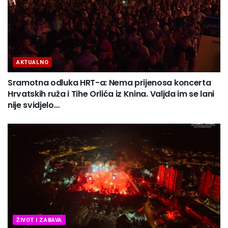
AKTUALNO
Sramotna odluka HRT-a: Nema prijenosa koncerta
Hrvatskih ruža i Tihe Orlića iz Knina. Valjda im se lani
nije svidjelo…
ŽIVOT I ZABAVA