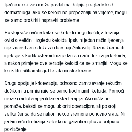
liječniku koji vas može poslati na daljnje preglede kod
dermatologa. Ako se keloidi ne prepoznaju na vrijeme, mogu
se samo proširiti i napraviti probleme.
Postoji više načina kako se keloidi mogu liječiti, a terapija
ovisi o veličini i izgledu keloida. Ipak, ni jedan način liječenja
nije znanstveno dokazan kao najučinkovitiji. Razne kreme ili
injekcije s kortikosteroidima jedan su način tretiranja keloida,
a nakon primjene ove terapije keloidi će se smanjiti. Mogu se
koristiti i silikonski gel te vitaminske kreme.
Druga opcija je krioterapija, odnosno zamrzavanje tekućim
dušikom, a primjenjuje se samo kod manjih keloida. Pomoći
može i radioterapija ili laserska terapija. Ako ništa ne
pomaže, keloidi se mogu ukloniti operacijom, ali postoji
velika šansa da se nakon nekog vremena ponovno vrate. Ni
jedan način tretiranja keloida ne garantira njihovo potpuno
povlačenje.