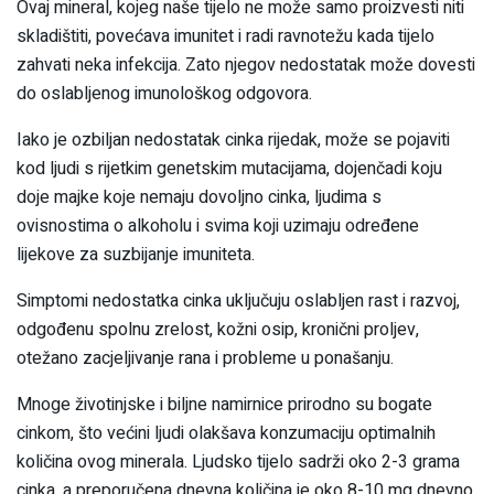
Ovaj mineral, kojeg naše tijelo ne može samo proizvesti niti
skladištiti, povećava imunitet i radi ravnotežu kada tijelo
zahvati neka infekcija. Zato njegov nedostatak može dovesti
do oslabljenog imunološkog odgovora.
Iako je ozbiljan nedostatak cinka rijedak, može se pojaviti
kod ljudi s rijetkim genetskim mutacijama, dojenčadi koju
doje majke koje nemaju dovoljno cinka, ljudima s
ovisnostima o alkoholu i svima koji uzimaju određene
lijekove za suzbijanje imuniteta.
Simptomi nedostatka cinka uključuju oslabljen rast i razvoj,
odgođenu spolnu zrelost, kožni osip, kronični proljev,
otežano zacjeljivanje rana i probleme u ponašanju.
Mnoge životinjske i biljne namirnice prirodno su bogate
cinkom, što većini ljudi olakšava konzumaciju optimalnih
količina ovog minerala. Ljudsko tijelo sadrži oko 2-3 grama
cinka, a preporučena dnevna količina je oko 8-10 mg dnevno.