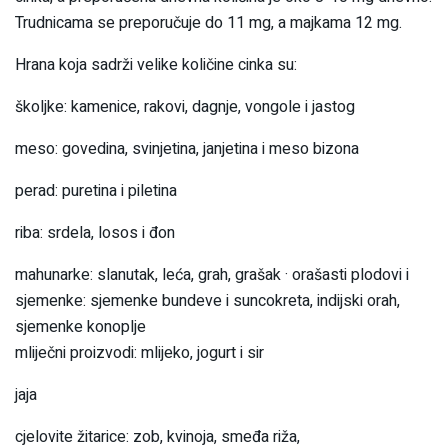
Trudnicama se preporučuje do 11 mg, a majkama 12 mg.
Hrana koja sadrži velike količine cinka su:
školjke: kamenice, rakovi, dagnje, vongole i jastog
meso: govedina, svinjetina, janjetina i meso bizona
perad: puretina i piletina
riba: srdela, losos i đon
mahunarke: slanutak, leća, grah, grašak · orašasti plodovi i
sjemenke: sjemenke bundeve i suncokreta, indijski orah,
sjemenke konoplje
mliječni proizvodi: mlijeko, jogurt i sir
jaja
cjelovite žitarice: zob, kvinoja, smeđa riža,