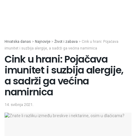
Hrvatska danas
>
Najnovije
>
Život i zabava
>
Cink u hrani: Pojačava
imunitet i suzbija alergije, a sadrži ga većina namirnica
Cink u hrani: Pojačava
imunitet i suzbija alergije,
a sadrži ga većina
namirnica
14. svibnja 2021.