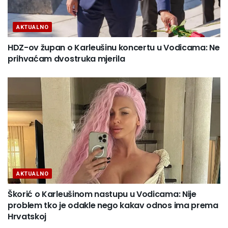
AKTUALNO
HDZ-ov župan o Karleušinu koncertu u Vodicama: Ne
prihvaćam dvostruka mjerila
AKTUALNO
Škorić o Karleušinom nastupu u Vodicama: Nije
problem tko je odakle nego kakav odnos ima prema
Hrvatskoj