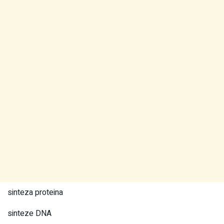
sinteza proteina
sinteze DNA