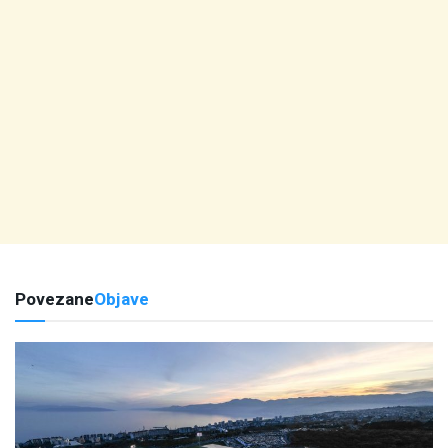
Povezane
Objave