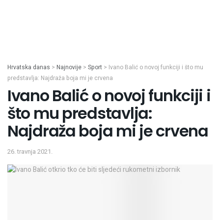
Hrvatska danas
>
Najnovije
>
Sport
>
Ivano Balić o novoj funkciji i što mu
predstavlja: Najdraža boja mi je crvena
Ivano Balić o novoj funkciji i
što mu predstavlja:
Najdraža boja mi je crvena
26. travnja 2021.