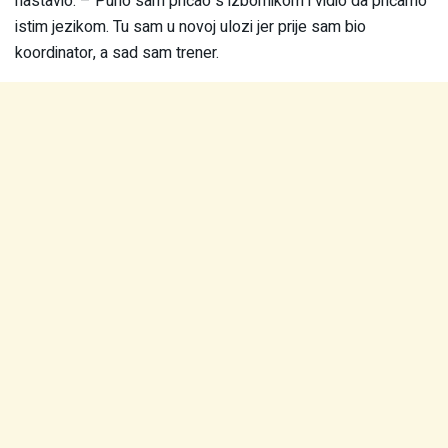
nastavio: – Puno sam pričao s izbornikom i vidio da pričamo
istim jezikom. Tu sam u novoj ulozi jer prije sam bio
koordinator, a sad sam trener.