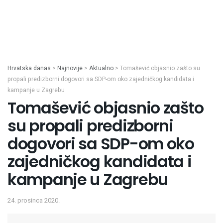
Hrvatska danas
>
Najnovije
>
Aktualno
>
Tomašević objasnio zašto su
propali predizborni dogovori sa SDP-om oko zajedničkog kandidata i
kampanje u Zagrebu
Tomašević objasnio zašto
su propali predizborni
dogovori sa SDP-om oko
zajedničkog kandidata i
kampanje u Zagrebu
24. prosinca 2020.