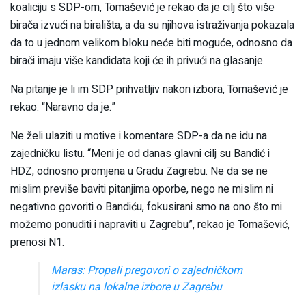
koaliciju s SDP-om, Tomašević je rekao da je cilj što više
birača izvući na birališta, a da su njihova istraživanja pokazala
da to u jednom velikom bloku neće biti moguće, odnosno da
birači imaju više kandidata koji će ih privući na glasanje.
Na pitanje je li im SDP prihvatljiv nakon izbora, Tomašević je
rekao: “Naravno da je.”
Ne želi ulaziti u motive i komentare SDP-a da ne idu na
zajedničku listu. “Meni je od danas glavni cilj su Bandić i
HDZ, odnosno promjena u Gradu Zagrebu. Ne da se ne
mislim previše baviti pitanjima oporbe, nego ne mislim ni
negativno govoriti o Bandiću, fokusirani smo na ono što mi
možemo ponuditi i napraviti u Zagrebu”, rekao je Tomašević,
prenosi N1.
Maras: Propali pregovori o zajedničkom
izlasku na lokalne izbore u Zagrebu