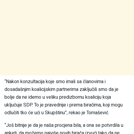
“Nakon konzultacija koje smo imali sa članovima i
dosadašnjim koalicijskim partnerima zaključili smo da je
bolje da ne idemo u veliku predizbornu koaliciju koja
uključuje SDP. To je pravednije i prema biračima, koji mogu
odlučiti tko će ući u Skupštinu”, rekao je Tomašević.
“Još bitnije je da je naša procjena bila, a ona se potvrdila u
anketi, da možemo najviše novih birača izvući tako da ne