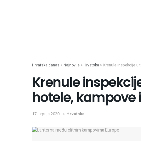
Hrvatska danas
>
Najnovije
>
Hrvatska
>
Krenule inspekcije u 
Krenule inspekcije
hotele, kampove i
17. srpnja 2020.
u
Hrvatska