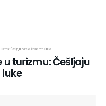
turizmu: Češljaju hotele, kampove i luke
 u turizmu: Češljaju
 luke