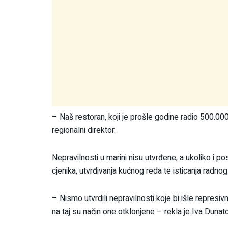
– Naš restoran, koji je prošle godine radio 500.00
regionalni direktor.
Nepravilnosti u marini nisu utvrđene, a ukoliko i p
cjenika, utvrđivanja kućnog reda te isticanja radno
– Nismo utvrdili nepravilnosti koje bi išle represivn
na taj su način one otklonjene – rekla je Iva Dunat