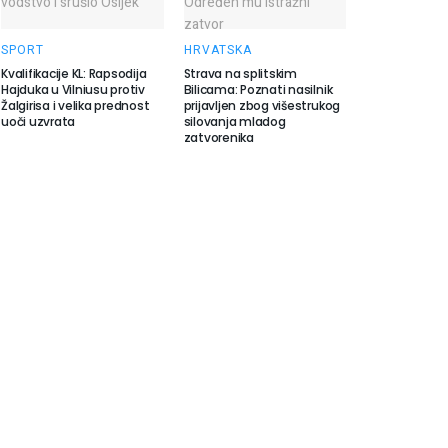
SPORT
HRVATSKA
Kvalifikacije KL: Rapsodija
Strava na splitskim
Hajduka u Vilniusu protiv
Bilicama: Poznati nasilnik
Žalgirisa i velika prednost
prijavljen zbog višestrukog
uoči uzvrata
silovanja mladog
zatvorenika