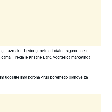
an je razmak od jednog metra, dodatne sigurnosne i
ama – rekla je Kristine Barić, voditeljica marketinga
gim ugostiteljima korona virus poremetio planove za