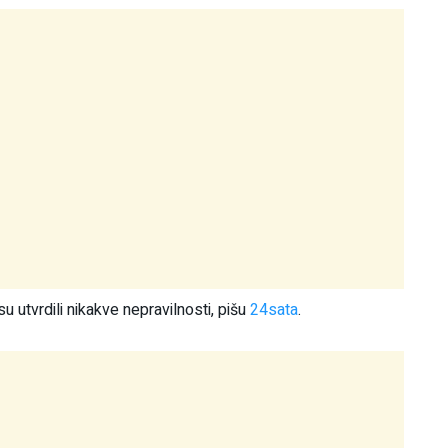
u utvrdili nikakve nepravilnosti, pišu
24sata
.