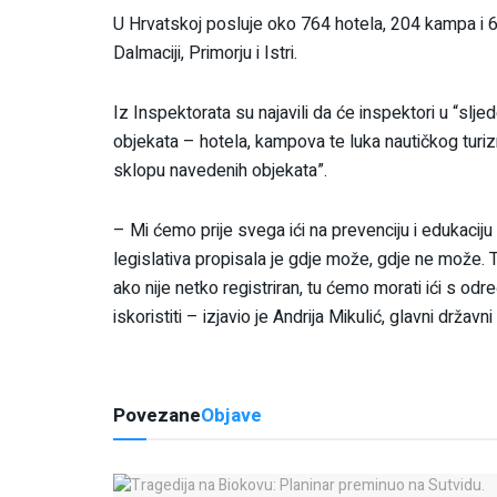
U Hrvatskoj posluje oko 764 hotela, 204 kampa i 61
Dalmaciji, Primorju i Istri.
Iz Inspektorata su najavili da će inspektori u “slje
objekata – hotela, kampova te luka nautičkog turizm
sklopu navedenih objekata”.
– Mi ćemo prije svega ići na prevenciju i edukacij
legislativa propisala je gdje može, gdje ne može. 
ako nije netko registriran, tu ćemo morati ići s o
iskoristiti – izjavio je Andrija Mikulić, glavni državni
Povezane
Objave