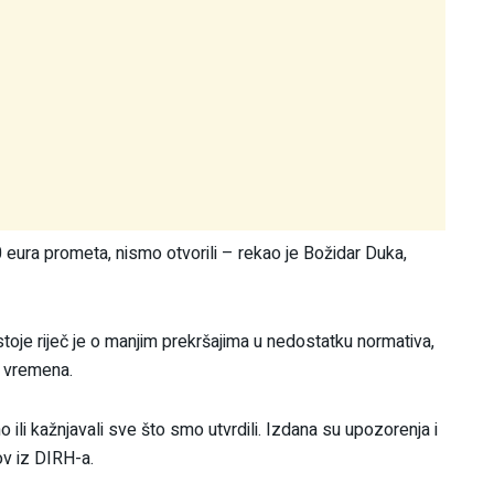
0 eura prometa, nismo otvorili – rekao je Božidar Duka,
ostoje riječ je o manjim prekršajima u nedostatku normativa,
g vremena.
o ili kažnjavali sve što smo utvrdili. Izdana su upozorenja i
ov iz DIRH-a.