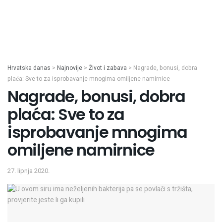
Hrvatska danas
>
Najnovije
>
Život i zabava
>
Nagrade, bonusi, dobra
plaća: Sve to za isprobavanje mnogima omiljene namirnice
Nagrade, bonusi, dobra
plaća: Sve to za
isprobavanje mnogima
omiljene namirnice
27. lipnja 2020.