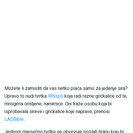
Možete li zamisliti da vas netko plaća samo za jedenje sira?
Upravo to nudi tvrtka
Whisps
koja radi razne grickalice od te,
mnogima omiljene, namirnice. Oni traže osobu koja bi
isprobavala sireve i grickalice koje naprave, prenosi
LADBible
.
Jednom mjesečno tvrtka se obvezuje poslati hranu koju bi