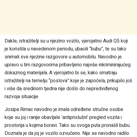
Dakle, istražitelji su u njezino vozilo, vjerojatno Audi Q5 koji
je koristila u navedenom periodu, ubacili “bubu”, te su tako
snimali sve njezine razgovore u automobilu. Navodno je
upravo u tim razgovorima pribavljeno najviše inkriminirajućeg
dokaznog materijala. A vjerojatno bi se, kako smatraju
istražitelji na temelju “poslova” koje je započela, prikupilo još
i više da sredinom tjedna nije došlo do nepredviđenog
razvoja situacije.
Josipa Rimac navodno je imala određene stručne osobe
koje su joj i ranije obavljale ‘antiprislušni’ pregled vozila i
prostorija u kojima boravi. Tako su ovoga puta pronašli bubu.
Doznala je da joj je vozilo ozvučeno. Nije se navodno radilo