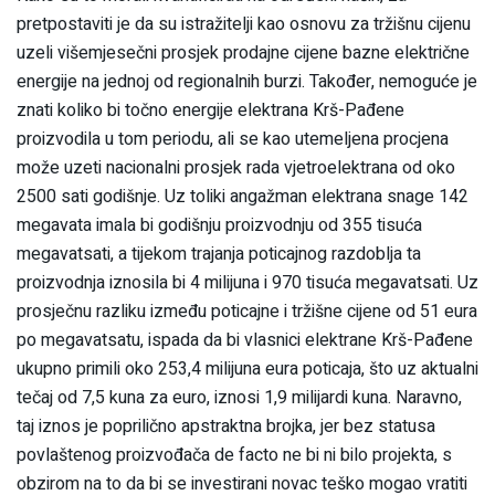
pretpostaviti je da su istražitelji kao osnovu za tržišnu cijenu
uzeli višemjesečni prosjek prodajne cijene bazne električne
energije na jednoj od regionalnih burzi. Također, nemoguće je
znati koliko bi točno energije elektrana Krš-Pađene
proizvodila u tom periodu, ali se kao utemeljena procjena
može uzeti nacionalni prosjek rada vjetroelektrana od oko
2500 sati godišnje. Uz toliki angažman elektrana snage 142
megavata imala bi godišnju proizvodnju od 355 tisuća
megavatsati, a tijekom trajanja poticajnog razdoblja ta
proizvodnja iznosila bi 4 milijuna i 970 tisuća megavatsati. Uz
prosječnu razliku između poticajne i tržišne cijene od 51 eura
po megavatsatu, ispada da bi vlasnici elektrane Krš-Pađene
ukupno primili oko 253,4 milijuna eura poticaja, što uz aktualni
tečaj od 7,5 kuna za euro, iznosi 1,9 milijardi kuna. Naravno,
taj iznos je poprilično apstraktna brojka, jer bez statusa
povlaštenog proizvođača de facto ne bi ni bilo projekta, s
obzirom na to da bi se investirani novac teško mogao vratiti