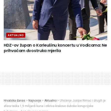
AKTUALNO
HDZ-ov župan o Karleušinu koncertu u Vodicama: Ne
prihvaćam dvostruka mjerila
Hrvatska danas
>
Najnovije
>
Aktualno
>
Uhićenje Josipe Rimac i drugih je
afera teška 1,9 milijardi kuna i otkriva krakove duboke korupcijske