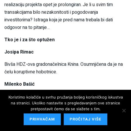
realizaciju projekta opet je prolongiran. Je li u svim tim
transakcijama bilo nezakonitosti i pogodovanja
investitorima? Istraga koja je pred nama trebala bi dati
odgovor na to pitanje…
Tko je i za što optužen
Josipa Rimac
Bivša HDZ-ova gradonačelnica Knina. Osumnjičena da je na
čelu koruptivne hobotnice.
Milenko Bašić
Jedan od najbogatijih BiH poduzetnika. Vlasnik grupacije
Koristimo kolačiće u svrhu pružanja boljeg korisničkog iskustva
Lager iz Posušja, osnovača C.E.M.P.-a, tvrtke koja je
na stranici. Ukoliko nastavite s pregledavanjem ove stranice
pretpostavit ćemo da se slažete s tim.
investitor u projekt vjetrolelektrana Krš-Pađene.
PRIHVAĆAM
PROČITAJ VIŠE
Dragan Stipić