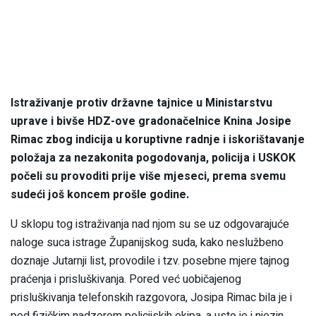
Istraživanje protiv državne tajnice u Ministarstvu
uprave i bivše HDZ-ove gradonačelnice Knina Josipe
Rimac zbog indicija u koruptivne radnje i iskorištavanje
položaja za nezakonita pogodovanja, policija i USKOK
počeli su provoditi prije više mjeseci, prema svemu
sudeći još koncem prošle godine.
U sklopu tog istraživanja nad njom su se uz odgovarajuće
naloge suca istrage Županijskog suda, kako neslužbeno
doznaje Jutarnji list, provodile i tzv. posebne mjere tajnog
praćenja i prisluškivanja. Pored već uobičajenog
prisluškivanja telefonskih razgovora, Josipa Rimac bila je i
pod fizičkim nadzorom policijskih ekipa, a usto je i njezin