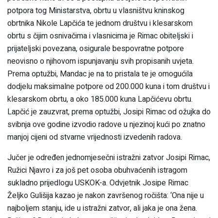
potpora tog Ministarstva, obrtu u vlasništvu kninskog
obrtnika Nikole Lapčića te jednom društvu i klesarskom
obrtu s čijim osnivačima i vlasnicima je Rimac obiteljski i
prijateljski povezana, osigurale bespovratne potpore
neovisno o njihovom ispunjavanju svih propisanih uvjeta.
Prema optužbi, Mandac je na to pristala te je omogućila
dodjelu maksimalne potpore od 200.000 kuna i tom društvu i
klesarskom obrtu, a oko 185.000 kuna Lapčićevu obrtu.
Lapčić je zauzvrat, prema optužbi, Josipi Rimac od ožujka do
svibnja ove godine izvodio radove u njezinoj kući po znatno
manjoj cijeni od stvarne vrijednosti izvedenih radova.
Jučer je određen jednomjesečni istražni zatvor Josipi Rimac,
Ružici Njavro i za još pet osoba obuhvaćenih istragom
sukladno prijedlogu USKOK-a. Odvjetnik Josipe Rimac
Željko Gulišija kazao je nakon završenog ročišta: ‘Ona nije u
najboljem stanju, ide u istražni zatvor, ali jaka je ona žena.