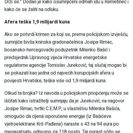
Drži se.” Dodao je kako osumnjičeni odmah idu u Remetinec i
kako će se žaliti na odluku.
Afera teška 1,9 milijardi kuna
Ako se potvrdi krimen za koji se, prema policijskom izvješću,
sumnjiče bivša kninska gradonačelnica Josipa Rimac,
bosansko-hercegovački poduzetnik Milenko Bašić i
predsjednik Upravnog vijeća Hrvatske energetske
regulatorne agencije Tomislav Jureković, taj slučaj mogao bi
se pokazati kao jedna od najvećih korupcijskih afera u
povijesti Hrvatske, teška više od 1,9 milijardi kuna.
Otkud ta brojka? Iz navoda u policijskom priopćenju može se
iščitati kako istražitelji sumnjaju da je Jureković, na nagovor
Josipe Rimac, tvrtki C.E.M.P., u vlasništvu Milenka Bašića,
omogućio da cijena isporučene energije (iz Bašićeve
vjetroelektrane Krš-Pađene) naraste s 43 na 94 eura po
megavatsatu, odnosno za 118 posto. Taj porast očito se