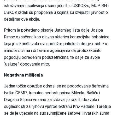
istraživanja i ispitivanja osumnjičenih u USKOK-u, MUP RH i
USKOK izdali su priopćenja u kojima su izvijestili javnost o
detaljima ove akcije.
Pritom je potvrđeno pisanje Jutarnjeg lista da je Josipa
Rimac označena kao glavna akterica korupcijske hobotnice
koja je iskorištavala svoj položaj, pritiskala druge osobe u
ministarstvima i državnim agencijama da protuzakonito
pogoduju određenim poduzetnicima, te da je za svoje
“usluge” dogovarala mito.
Negativna mišljenja
Jedna točka optužbe odnosi se na pogodovanje šefovima
tvrtke CEMP, trenutno nedostupnima Milenku Bašiću i
Draganu Stipiću vezano za izdavanje raznih dozvola i
suglasnosti za njihovu vjetroelektranu Krš-Pađene. Tereti je
se da je utjecala na suosumnjičene šefove Hrvatskih šuma