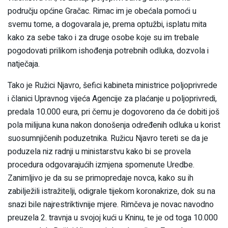
području općine Gračac. Rimac im je obećala pomoći u
svemu tome, a dogovarala je, prema optužbi, isplatu mita
kako za sebe tako i za druge osobe koje su im trebale
pogodovati prilikom ishođenja potrebnih odluka, dozvola i
natječaja.
Tako je Ružici Njavro, šefici kabineta ministrice poljoprivrede
i članici Upravnog vijeća Agencije za plaćanje u poljoprivredi,
predala 10.000 eura, pri čemu je dogovoreno da će dobiti još
pola milijuna kuna nakon donošenja određenih odluka u korist
suosumnjičenih poduzetnika. Ružicu Njavro tereti se da je
poduzela niz radnji u ministarstvu kako bi se provela
procedura odgovarajućih izmjena spomenute Uredbe.
Zanimljivo je da su se primopredaje novca, kako su ih
zabilježili istražitelji, odigrale tijekom koronakrize, dok su na
snazi bile najrestriktivnije mjere. Rimčeva je novac navodno
preuzela 2. travnja u svojoj kući u Kninu, te je od toga 10.000