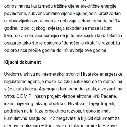
odnosi na razliku između tržišne cijene električne energije i
povlaštene, subvencionirane cijene koju pojedini proizvođači
iz obnovljivih izvora energije dobivaju tijekom perioda od 14
godina. Iz policijskog izvještaja također se može iščitati
kako se Jurekovića sumnjiči da je tu financijsku korist Bašiću
osigurao tako što je osigurao “donošenje akata” u razdoblju
od prosinca prošle godine do 18. svibnja ove godine.
Ključni dokument
Uvidom u arhivu na internetskoj stranici Hrvatske energetske
regulatorne agencije može se zaključiti kako se to odnosi na
više akata koje je Agencija u tom periodu izdala, a vezanih na
tvrtku C.E.M.P. i njezin projekt vjetroelektrane Krš-Pađene,
inače najvećeg takvog objekta u Hrvatskoj. Taj vjetropark,
podijeljen na tri faze projektnog razvoja, trebao je imati
kumulativnu snagu od 142 megavata, a ključni dokument za
njegovu realizaciju – kao i svakog takvog projekta – zove