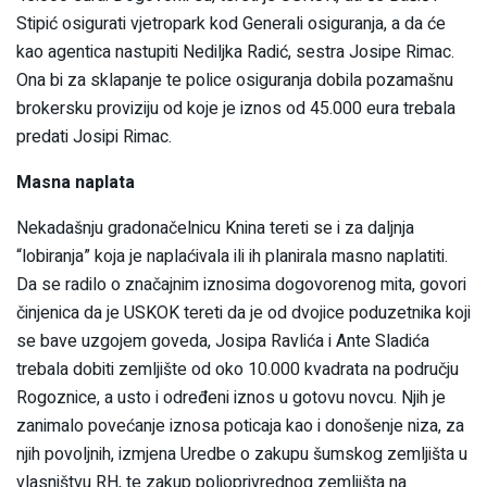
Stipić osigurati vjetropark kod Generali osiguranja, a da će
kao agentica nastupiti Nediljka Radić, sestra Josipe Rimac.
Ona bi za sklapanje te police osiguranja dobila pozamašnu
brokersku proviziju od koje je iznos od 45.000 eura trebala
predati Josipi Rimac.
Masna naplata
Nekadašnju gradonačelnicu Knina tereti se i za daljnja
“lobiranja” koja je naplaćivala ili ih planirala masno naplatiti.
Da se radilo o značajnim iznosima dogovorenog mita, govori
činjenica da je USKOK tereti da je od dvojice poduzetnika koji
se bave uzgojem goveda, Josipa Ravlića i Ante Sladića
trebala dobiti zemljište od oko 10.000 kvadrata na području
Rogoznice, a usto i određeni iznos u gotovu novcu. Njih je
zanimalo povećanje iznosa poticaja kao i donošenje niza, za
njih povoljnih, izmjena Uredbe o zakupu šumskog zemljišta u
vlasništvu RH, te zakup poljoprivrednog zemljišta na