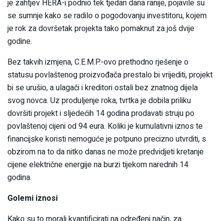
je zahtjev HERA-i podnio tek tjedan dana ranije, pojavile su
se sumnje kako se radilo o pogodovanju investitoru, kojem
je rok za dovršetak projekta tako pomaknut za još dvije
godine.
Bez takvih izmjena, C.E.M.P.-ovo prethodno rješenje o
statusu povlaštenog proizvođača prestalo bi vrijediti, projekt
bi se urušio, a ulagači i kreditori ostali bez znatnog dijela
svog novca. Uz produljenje roka, tvrtka je dobila priliku
dovršiti projekt i sljedećih 14 godina prodavati struju po
povlaštenoj cijeni od 94 eura. Koliki je kumulativni iznos te
financijske koristi nemoguće je potpuno precizno utvrditi, s
obzirom na to da nitko danas ne može predvidjeti kretanje
cijene električne energije na burzi tijekom narednih 14
godina.
Golemi iznosi
Kako su to morali kvantificirati na određeni način, za