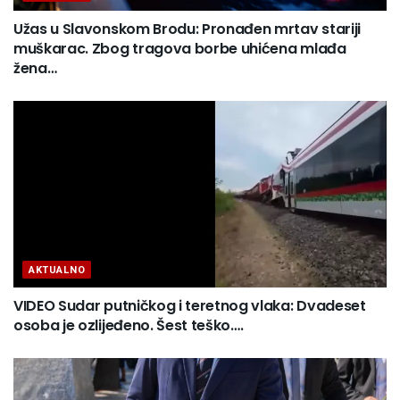
Užas u Slavonskom Brodu: Pronađen mrtav stariji
muškarac. Zbog tragova borbe uhićena mlađa
žena…
AKTUALNO
VIDEO Sudar putničkog i teretnog vlaka: Dvadeset
osoba je ozlijeđeno. Šest teško….