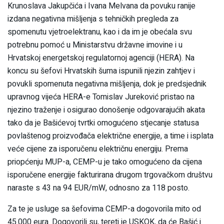
Krunoslava Jakupčića i Ivana Melvana da povuku ranije
izdana negativna mišljenja s tehničkih pregleda za
spomenutu vjetroelektranu, kao i da im je obećala svu
potrebnu pomoć u Ministarstvu državne imovine i u
Hrvatskoj energetskoj regulatornoj agenciji (HERA). Na
koncu su šefovi Hrvatskih šuma ispunili njezin zahtjev i
povukli spomenuta negativna mišljenja, dok je predsjednik
upravnog vijeća HERA-e Tomislav Jureković pristao na
njezino traženje i osigurao donošenje odgovarajućih akata
tako da je Bašićevoj tvrtki omogućeno stjecanje statusa
povlaštenog proizvođača električne energije, a time i isplata
veće cijene za isporučenu električnu energiju. Prema
priopćenju MUP-a, CEMP-u je tako omogućeno da cijena
isporučene energije fakturirana drugom trgovačkom društvu
naraste s 43 na 94 EUR/mW, odnosno za 118 posto.
Za te je usluge sa šefovima CEMP-a dogovorila mito od
45.000 eura. Dogovorili su, tereti je USKOK, da će Bašić i