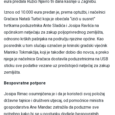
eura predala Ružici Njavro tri dana kasnije u Zagrebu.
Iznos od 10.000 eura predan je, prema optužbi, i načelnici
Gračaca Nataši Turbić koja je obećala “izići u susret”
tvrtkama poduzetnika Ante Sladića i Josipa Ravlića na
općinskom natječaju za zakup poljoprivrednog zemljišta,
odnosno krških pašnjaka na području njezine općine. Kao
posrednik u tom slučaju označen je kninski gradski vijećnik
Marinko Tokmakčija, koji je također dobio dio novca, a preko
njega je načelnica Gračaca dostavila poduzetnicima na USB
sticku sve podatke vezane uz predstojeći natječaj za zakup
zemljišta.
Bespovratne potpore
Josipa Rimac osumnjičena je i da je koristeći svoj položaj
državne tajnice i društveni utjecaj, od pomoćnice ministra
gospodarstva Ane Mandac zatražila da poduzme sve
potrebno kako bi se u postupku dodjele bespovratnih