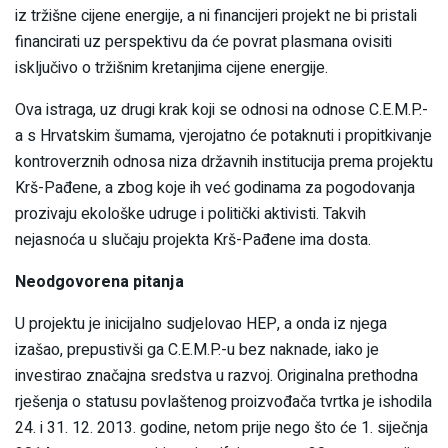
iz tržišne cijene energije, a ni financijeri projekt ne bi pristali
financirati uz perspektivu da će povrat plasmana ovisiti
isključivo o tržišnim kretanjima cijene energije.
Ova istraga, uz drugi krak koji se odnosi na odnose C.E.M.P.-
a s Hrvatskim šumama, vjerojatno će potaknuti i propitkivanje
kontroverznih odnosa niza državnih institucija prema projektu
Krš-Pađene, a zbog koje ih već godinama za pogodovanja
prozivaju ekološke udruge i politički aktivisti. Takvih
nejasnoća u slučaju projekta Krš-Pađene ima dosta.
Neodgovorena pitanja
U projektu je inicijalno sudjelovao HEP, a onda iz njega
izašao, prepustivši ga C.E.M.P.-u bez naknade, iako je
investirao značajna sredstva u razvoj. Originalna prethodna
rješenja o statusu povlaštenog proizvođača tvrtka je ishodila
24. i 31. 12. 2013. godine, netom prije nego što će 1. siječnja