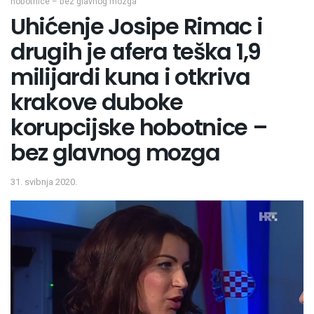
hobotnice – bez glavnog mozga
Uhićenje Josipe Rimac i
drugih je afera teška 1,9
milijardi kuna i otkriva
krakove duboke
korupcijske hobotnice –
bez glavnog mozga
31. svibnja 2020.