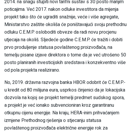
2014. na snagu stupiti novi tarifni sustav s 30 posto manjim
poticajima. Već 2017. nakon odluke investitora da mijenja
projekt tako što će ugraditi snažnije, veće i više agregate,
Ministarstvo zaštite okoliša će poništavajući svoju prethodnu
odluku C.E.M.P. osloboditi obveze da radi novu procjenu
utjecaja na okoliš. Sljedeće godine C.E.M.P. će tražiti i dobiti
prvo produljenje statusa povlaštenog proizvođača, na
temelju pisane izjave direktora o tome da je već utrošeno 50
posto planiranih investicijskih sredstava i konzekventno više
od pola projekta realizirano.
No, 2019. državna razvojna banka HBOR odobrit će C.E.M.P.-
u kredit od 80 milijuna eura, usprkos činjenici da je lokacijska
dozvola na kojoj se projekt temelji predmet sudskog spora,
a projekt je već ionako subvencioniran kroz garantiranu
otkupnu cijenu energije. Na kraju, HERA-inim prihvaćanjem
izmjene Prethodnog rješenja o stjecanju statusa
povlaštenog proizvođača električne energije rok za