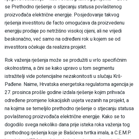
se Prethodno rješenje o stjecanju statusa povlaštenog
proizvođača električne energije. Posjedovanje takvog
rješenja investitoru de facto omogućava da proizvedenu
energiju prodaje po netržišno visokoj cijeni, ali ne vrijedi
beskonačno, već samo na određeni rok u kojem se od
investitora očekuje da realizira projekt.
Rok važenja rješenja može se produžiti u vrlo specifičnim
okolnostima, a čini se kako upravo u tom segmentu
istražitelji vide potencijalne nezakonitosti u slučaju Krš-
Pađene. Naime, Hrvatska energetska regulatorna agencija je
27. prosinca prošle godine izdala rješenje kojim prihvaća
određene promjene lokacijskih uvjeta vezanih na projekt, a
na kojima se temeljilo prethodno rješenje o stjecanju statusa
povlaštenog proizvođača električne energije. Kako se to
dogodilo svega nekoliko dana prije isteka roka važenja tog
prethodnog rješenja koje je Bašićeva tvrtka imala, a C.E.M.P.