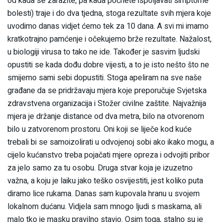
od kada se zarazite, pa kada počnete ispoljavati simptome
bolesti) traje i do dva tjedna, stoga rezultate svih mjera koje
uvodimo danas vidjet ćemo tek za 10 dana. A svi mi imamo
kratkotrajno pamćenje i očekujemo brže rezultate. Nažalost,
u biologiji virusa to tako ne ide. Također je sasvim ljudski
opustiti se kada dođu dobre vijesti, a to je isto nešto što ne
smijemo sami sebi dopustiti. Stoga apeliram na sve naše
građane da se pridržavaju mjera koje preporučuje Svjetska
zdravstvena organizacija i Stožer civilne zaštite. Najvažnija
mjera je držanje distance od dva metra, bilo na otvorenom
bilo u zatvorenom prostoru. Oni koji se liječe kod kuće
trebali bi se samoizolirati u odvojenoj sobi ako ikako mogu, a
cijelo kućanstvo treba pojačati mjere opreza i odvojiti pribor
za jelo samo za tu osobu. Druga stvar koja je izuzetno
važna, a koju je laiku jako teško osvijestiti, jest koliko puta
diramo lice rukama. Danas sam kupovala hranu u svojem
lokalnom dućanu. Vidjela sam mnogo ljudi s maskama, ali
malo tko je masku pravilno stavio. Osim toga, stalno su je