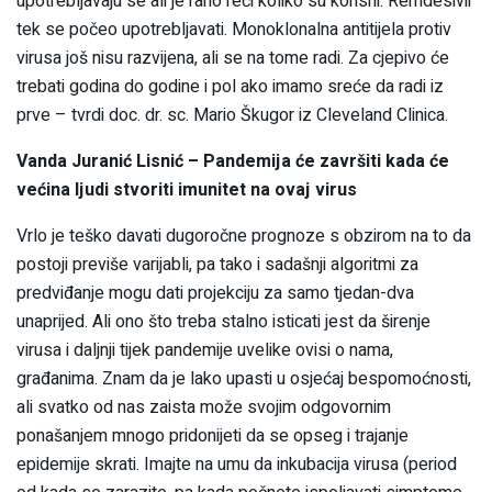
upotrebljavaju se ali je rano reći koliko su korisni. Remdesivir
tek se počeo upotrebljavati. Monoklonalna antitijela protiv
virusa još nisu razvijena, ali se na tome radi. Za cjepivo će
trebati godina do godine i pol ako imamo sreće da radi iz
prve – tvrdi doc. dr. sc. Mario Škugor iz Cleveland Clinica.
Vanda Juranić Lisnić – Pandemija će završiti kada će
većina ljudi stvoriti imunitet na ovaj virus
Vrlo je teško davati dugoročne prognoze s obzirom na to da
postoji previše varijabli, pa tako i sadašnji algoritmi za
predviđanje mogu dati projekciju za samo tjedan-dva
unaprijed. Ali ono što treba stalno isticati jest da širenje
virusa i daljnji tijek pandemije uvelike ovisi o nama,
građanima. Znam da je lako upasti u osjećaj bespomoćnosti,
ali svatko od nas zaista može svojim odgovornim
ponašanjem mnogo pridonijeti da se opseg i trajanje
epidemije skrati. Imajte na umu da inkubacija virusa (period