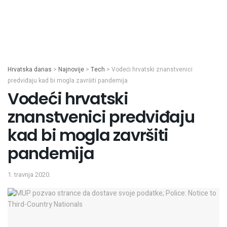
Hrvatska danas
>
Najnovije
>
Tech
>
Vodeći hrvatski znanstvenici
predviđaju kad bi mogla završiti pandemija
Vodeći hrvatski
znanstvenici predviđaju
kad bi mogla završiti
pandemija
1. travnja 2020.