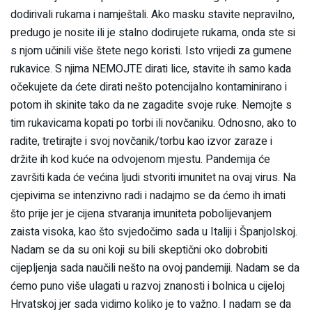
dodirivali rukama i namještali. Ako masku stavite nepravilno,
predugo je nosite ili je stalno dodirujete rukama, onda ste si
s njom učinili više štete nego koristi. Isto vrijedi za gumene
rukavice. S njima NEMOJTE dirati lice, stavite ih samo kada
očekujete da ćete dirati nešto potencijalno kontaminirano i
potom ih skinite tako da ne zagadite svoje ruke. Nemojte s
tim rukavicama kopati po torbi ili novčaniku. Odnosno, ako to
radite, tretirajte i svoj novčanik/torbu kao izvor zaraze i
držite ih kod kuće na odvojenom mjestu. Pandemija će
završiti kada će većina ljudi stvoriti imunitet na ovaj virus. Na
cjepivima se intenzivno radi i nadajmo se da ćemo ih imati
što prije jer je cijena stvaranja imuniteta pobolijevanjem
zaista visoka, kao što svjedočimo sada u Italiji i Španjolskoj.
Nadam se da su oni koji su bili skeptični oko dobrobiti
cijepljenja sada naučili nešto na ovoj pandemiji. Nadam se da
ćemo puno više ulagati u razvoj znanosti i bolnica u cijeloj
Hrvatskoj jer sada vidimo koliko je to važno. I nadam se da