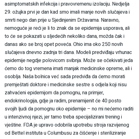
asimptomatskih infekcija i pravovremenu izolaciju. Nedjelja
29. ožujka prvi je dan kad smo imali manje novih slučajeva i
smrti nego dan prije u Sjedinjenim Državama. Naravno,
nemoguće je reći je li to znak da se epidemija usporava, ali
to će se pokazati u sljedećih nekoliko dana, možda čak i
danas ako se broj opet poveća. Ohio ima oko 250 novih
slučajeva dnevno zadnja tri dana. Modeli predviđaju vrhunac
epidemije negdje polovicom svibnja. Može se očekivati jeda
ćemo do tog vremena imati manjak medicinske opreme, ali i
osoblja. Naša bolnica već sada predviđa da ćemo morati
premještati doktore i medicinske sestre s odjela koji nisu
zahvaćeni epidemijom da pomognu, na primjer,
endokrinologija, gdje ja radim, prenamijenit će 40 posto
svojih ljudi da pomognu oko epidemije – no mi nećemo raditi
u intenzivnoj njezi, jer tamo treba specijalizirani trening i
vještine. FDA je upravo odobrila upotrebu stroja razvijenog
od Bettel instituta u Columbusu za čišćenje i steriliziranje