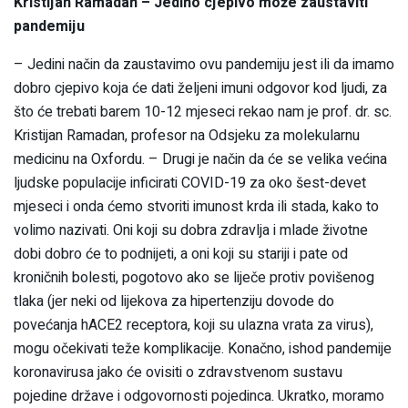
Kristijan Ramadan – Jedino cjepivo može zaustaviti
pandemiju
– Jedini način da zaustavimo ovu pandemiju jest ili da imamo
dobro cjepivo koja će dati željeni imuni odgovor kod ljudi, za
što će trebati barem 10-12 mjeseci rekao nam je prof. dr. sc.
Kristijan Ramadan, profesor na Odsjeku za molekularnu
medicinu na Oxfordu. – Drugi je način da će se velika većina
ljudske populacije inficirati COVID-19 za oko šest-devet
mjeseci i onda ćemo stvoriti imunost krda ili stada, kako to
volimo nazivati. Oni koji su dobra zdravlja i mlade životne
dobi dobro će to podnijeti, a oni koji su stariji i pate od
kroničnih bolesti, pogotovo ako se liječe protiv povišenog
tlaka (jer neki od lijekova za hipertenziju dovode do
povećanja hACE2 receptora, koji su ulazna vrata za virus),
mogu očekivati teže komplikacije. Konačno, ishod pandemije
koronavirusa jako će ovisiti o zdravstvenom sustavu
pojedine države i odgovornosti pojedinca. Ukratko, moramo