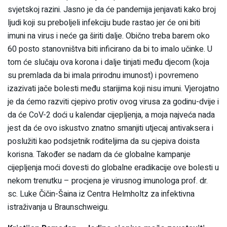
svjetskoj razini. Jasno je da će pandemija jenjavati kako broj
ljudi koji su preboljeli infekciju bude rastao jer će oni biti
imuni na virus i neće ga širiti dalje. Obično treba barem oko
60 posto stanovništva biti inficirano da bi to imalo učinke. U
tom će slučaju ova korona i dalje tinjati među djecom (koja
su premlada da bi imala prirodnu imunost) i povremeno
izazivati jače bolesti među starijima koji nisu imuni. Vjerojatno
je da ćemo razviti cjepivo protiv ovog virusa za godinu-dvije i
da će CoV-2 doći u kalendar cijepljenja, a moja najveća nada
jest da će ovo iskustvo znatno smanjiti utjecaj antivaksera i
poslužiti kao podsjetnik roditeljima da su cjepiva doista
korisna. Također se nadam da će globalne kampanje
cijepljenja moći dovesti do globalne eradikacije ove bolesti u
nekom trenutku – procjena je virusnog imunologa prof. dr.
sc. Luke Čičin-Šaina iz Centra Helmholtz za infektivna
istraživanja u Braunschweigu.