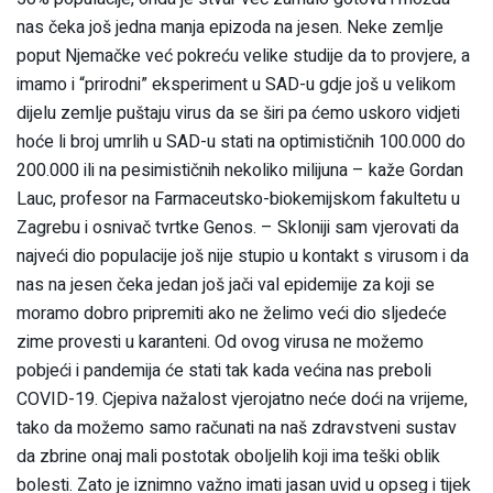
nas čeka još jedna manja epizoda na jesen. Neke zemlje
poput Njemačke već pokreću velike studije da to provjere, a
imamo i “prirodni” eksperiment u SAD-u gdje još u velikom
dijelu zemlje puštaju virus da se širi pa ćemo uskoro vidjeti
hoće li broj umrlih u SAD-u stati na optimističnih 100.000 do
200.000 ili na pesimističnih nekoliko milijuna – kaže Gordan
Lauc, profesor na Farmaceutsko-biokemijskom fakultetu u
Zagrebu i osnivač tvrtke Genos. – Skloniji sam vjerovati da
najveći dio populacije još nije stupio u kontakt s virusom i da
nas na jesen čeka jedan još jači val epidemije za koji se
moramo dobro pripremiti ako ne želimo veći dio sljedeće
zime provesti u karanteni. Od ovog virusa ne možemo
pobjeći i pandemija će stati tak kada većina nas preboli
COVID-19. Cjepiva nažalost vjerojatno neće doći na vrijeme,
tako da možemo samo računati na naš zdravstveni sustav
da zbrine onaj mali postotak oboljelih koji ima teški oblik
bolesti. Zato je iznimno važno imati jasan uvid u opseg i tijek