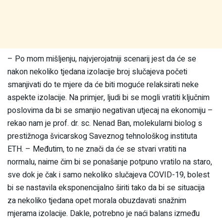
– Po mom mišljenju, najvjerojatniji scenarij jest da će se
nakon nekoliko tjedana izolacije broj slučajeva početi
smanjivati do te mjere da će biti moguće relaksirati neke
aspekte izolacije. Na primjer, ljudi bi se mogli vratiti ključnim
poslovima da bi se smanjio negativan utjecaj na ekonomiju –
rekao nam je prof. dr. sc. Nenad Ban, molekularni biolog s
prestižnoga švicarskog Saveznog tehnološkog instituta
ETH. – Međutim, to ne znači da će se stvari vratiti na
normalu, naime čim bi se ponašanje potpuno vratilo na staro,
sve dok je čak i samo nekoliko slučajeva COVID-19, bolest
bi se nastavila eksponencijalno širiti tako da bi se situacija
za nekoliko tjedana opet morala obuzdavati snažnim
mjerama izolacije. Dakle, potrebno je naći balans između