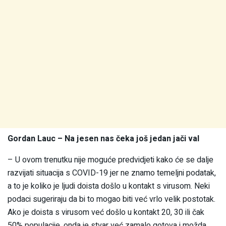
Gordan Lauc – Na jesen nas čeka još jedan jači val
– U ovom trenutku nije moguće predvidjeti kako će se dalje
razvijati situacija s COVID-19 jer ne znamo temeljni podatak,
a to je koliko je ljudi doista došlo u kontakt s virusom. Neki
podaci sugeriraju da bi to mogao biti već vrlo velik postotak.
Ako je doista s virusom već došlo u kontakt 20, 30 ili čak
50% populacije, onda je stvar već zamalo gotova i možda