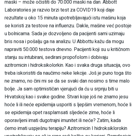
maski – može očistiti do 70.000 maski na dan. Abbott
Laboratories je razvio brzi test za COVID19 koji daje
rezultate u oko 15 minuta upotrebljavajući istu mašinu koja
se koristi za testove na influenzu. Dakle, mašine već postoje
u bolnicama. Sada je dozvoljeno da pacijenti sami uzimaju
bris nosa i pošalju ga na analizu. U Abbottu kažu da mogu
napraviti 50.000 testova dnevno. Pacijenti koji su u kritičnom
stanju su intubirani, sedirani propofolom i dobivaju
azitromicin i hidroksikolorkin. Kao i svaka druga situacija, ovo
treba iskoristiti da naučimo neke lekcije. Još je puno toga što
ne znamo, no čini mi se da se svaki dan nosimo s time malo
bolje. Ja sam optimističan vjerujući da ću u srpnju biti u
Hrvatskoj kao i svake godine. Stvari koje još ne znamo jesu
hoće li ili neće epidemija usporiti s ljepšim vremenom, hoće li
se epidemija opet rasplamsati sljedeće zime, hoće li
oporavljeni imati dugotrajni imunitet ili neće? Zatim, kada
ćemo imati uspješnu terapiju? Azitromicin I hidroksiklorokin