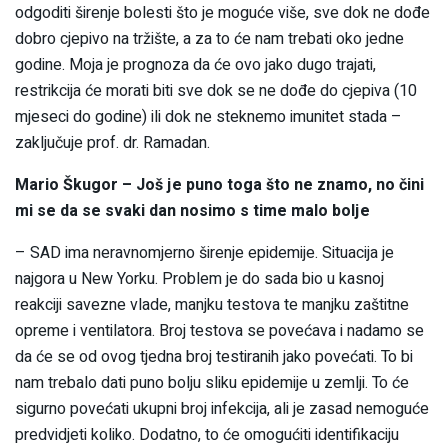
odgoditi širenje bolesti što je moguće više, sve dok ne dođe
dobro cjepivo na tržište, a za to će nam trebati oko jedne
godine. Moja je prognoza da će ovo jako dugo trajati,
restrikcija će morati biti sve dok se ne dođe do cjepiva (10
mjeseci do godine) ili dok ne steknemo imunitet stada –
zaključuje prof. dr. Ramadan.
Mario Škugor – Još je puno toga što ne znamo, no čini
mi se da se svaki dan nosimo s time malo bolje
– SAD ima neravnomjerno širenje epidemije. Situacija je
najgora u New Yorku. Problem je do sada bio u kasnoj
reakciji savezne vlade, manjku testova te manjku zaštitne
opreme i ventilatora. Broj testova se povećava i nadamo se
da će se od ovog tjedna broj testiranih jako povećati. To bi
nam trebalo dati puno bolju sliku epidemije u zemlji. To će
sigurno povećati ukupni broj infekcija, ali je zasad nemoguće
predvidjeti koliko. Dodatno, to će omogućiti identifikaciju