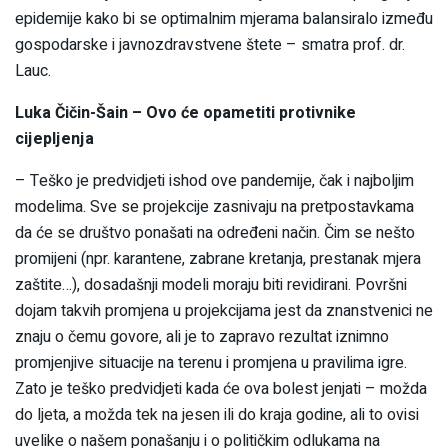
epidemije kako bi se optimalnim mjerama balansiralo između
gospodarske i javnozdravstvene štete – smatra prof. dr.
Lauc.
Luka Čičin-Šain – Ovo će opametiti protivnike
cijepljenja
– Teško je predvidjeti ishod ove pandemije, čak i najboljim
modelima. Sve se projekcije zasnivaju na pretpostavkama
da će se društvo ponašati na određeni način. Čim se nešto
promijeni (npr. karantene, zabrane kretanja, prestanak mjera
zaštite…), dosadašnji modeli moraju biti revidirani. Površni
dojam takvih promjena u projekcijama jest da znanstvenici ne
znaju o čemu govore, ali je to zapravo rezultat iznimno
promjenjive situacije na terenu i promjena u pravilima igre.
Zato je teško predvidjeti kada će ova bolest jenjati – možda
do ljeta, a možda tek na jesen ili do kraja godine, ali to ovisi
uvelike o našem ponašanju i o političkim odlukama na