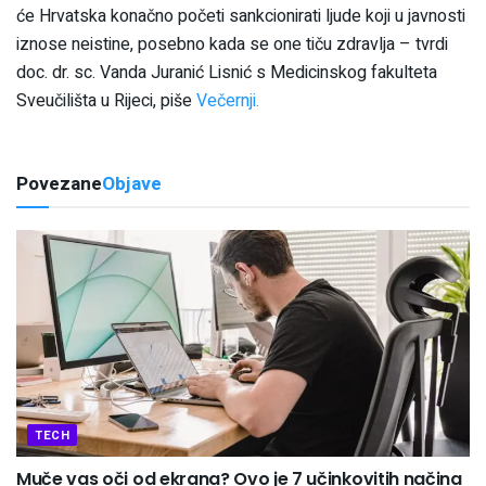
će Hrvatska konačno početi sankcionirati ljude koji u javnosti
iznose neistine, posebno kada se one tiču zdravlja – tvrdi
doc. dr. sc. Vanda Juranić Lisnić s Medicinskog fakulteta
Sveučilišta u Rijeci, piše
Večernji.
Povezane
Objave
TECH
Muče vas oči od ekrana? Ovo je 7 učinkovitih načina