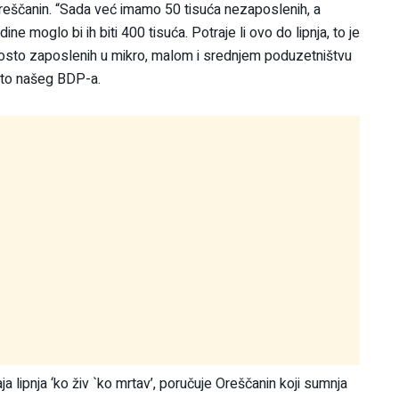
 Oreščanin. “Sada već imamo 50 tisuća nezaposlenih, a
e moglo bi ih biti 400 tisuća. Potraje li ovo do lipnja, to je
 posto zaposlenih u mikro, malom i srednjem poduzetništvu
osto našeg BDP-a.
 lipnja ‘ko živ `ko mrtav’, poručuje Oreščanin koji sumnja