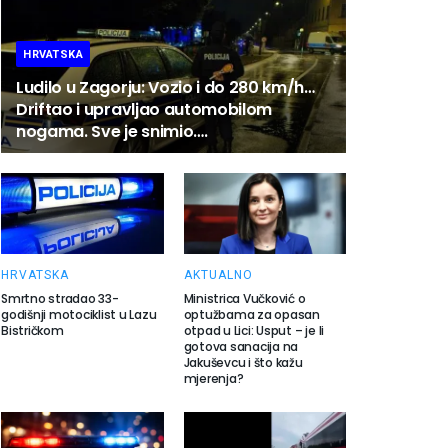
HRVATSKA
Ludilo u Zagorju: Vozio i do 280 km/h…
Driftao i upravljao automobilom
nogama. Sve je snimio….
HRVATSKA
AKTUALNO
Smrtno stradao 33-
Ministrica Vučković o
godišnji motociklist u Lazu
optužbama za opasan
Bistričkom
otpad u Lici: Usput – je li
gotova sanacija na
Jakuševcu i što kažu
mjerenja?