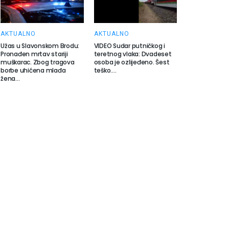
AKTUALNO
AKTUALNO
Užas u Slavonskom Brodu:
VIDEO Sudar putničkog i
Pronađen mrtav stariji
teretnog vlaka: Dvadeset
muškarac. Zbog tragova
osoba je ozlijeđeno. Šest
borbe uhićena mlađa
teško….
žena…