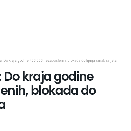
a: Do kraja godine 400.000 nezaposlenih, blokada do lipnja smak svijeta
 Do kraja godine
enih, blokada do
a