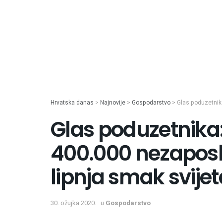
Hrvatska danas
>
Najnovije
>
Gospodarstvo
>
Glas poduzetnik
Glas poduzetnika:
400.000 nezaposl
lipnja smak svijet
30. ožujka 2020.
u
Gospodarstvo