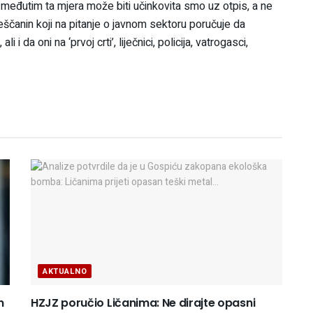
i, međutim ta mjera može biti učinkovita smo uz otpis, a ne
ščanin koji na pitanje o javnom sektoru poručuje da
 i da oni na ‘prvoj crti’, liječnici, policija, vatrogasci,
AKTUALNO
n
HZJZ poručio Ličanima: Ne dirajte opasni