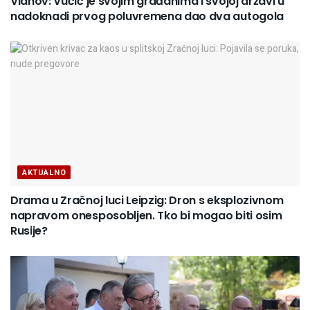
Vlahov: Vučić je svojim građanima i svojoj državi u
nadoknadi prvog poluvremena dao dva autogola
AKTUALNO
Drama u Zračnoj luci Leipzig: Dron s eksplozivnom
napravom onesposobljen. Tko bi mogao biti osim
Rusije?