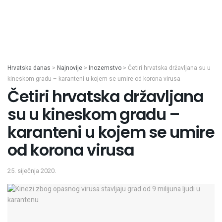
Hrvatska danas
>
Najnovije
>
Inozemstvo
>
Četiri hrvatska državljana su u
kineskom gradu – karanteni u kojem se umire od korona virusa
Četiri hrvatska državljana
su u kineskom gradu –
karanteni u kojem se umire
od korona virusa
25. siječnja 2020.