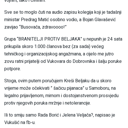
vojnim, tako i civilnim.
Sve se to moglo čuti na audio zapisu kolegija koji je tadašnji
ministar Predrag Matić osobno vodio, a Bojan Glavašević
zavijao “Busovača, zdravoooo!”
Grupa “BRANITELJI PROTIV BELJAKA” u nepunih je 24 sata
prikupila skoro 1.000 članova bez (za sada) većeg
tehničkog i organizacijskog angažmana, a cijelo me jutro
zovu ratni prijatelji od Vukovara do Dobrovnika i šalju poruke
potpore.
Stoga, ovim putem poručujem Kreši Beljaku da u skoro
vrijeme može očekivati ” šačicu pijanaca” u Samoboru, na
legalno prijavljenom, mirnom i dostojanstvenom prosvjedu
protiv njegovih poruka mržnje i netolerancije.
Ili to smiju samo Rada Borić i Jelena Veljača?, napisao je
Vukušić na fb-u.