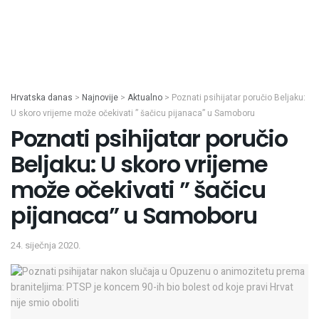
Hrvatska danas
>
Najnovije
>
Aktualno
>
Poznati psihijatar poručio Beljaku:
U skoro vrijeme može očekivati ” šačicu pijanaca” u Samoboru
Poznati psihijatar poručio
Beljaku: U skoro vrijeme
može očekivati ” šačicu
pijanaca” u Samoboru
24. siječnja 2020.