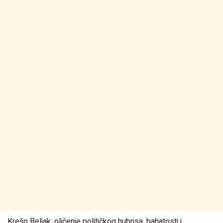
Krešo Beljak, oličenje političkog hubrisa, bahatosti i