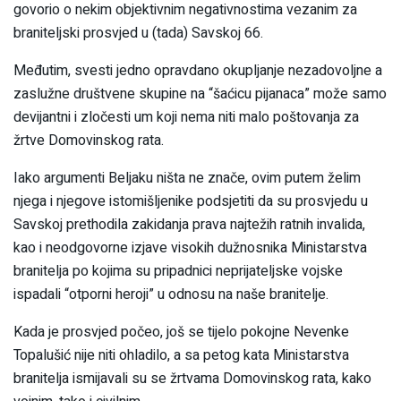
govorio o nekim objektivnim negativnostima vezanim za
braniteljski prosvjed u (tada) Savskoj 66.
Međutim, svesti jedno opravdano okupljanje nezadovoljne a
zaslužne društvene skupine na “šaćicu pijanaca” može samo
devijantni i zločesti um koji nema niti malo poštovanja za
žrtve Domovinskog rata.
Iako argumenti Beljaku ništa ne znače, ovim putem želim
njega i njegove istomišljenike podsjetiti da su prosvjedu u
Savskoj prethodila zakidanja prava najtežih ratnih invalida,
kao i neodgovorne izjave visokih dužnosnika Ministarstva
branitelja po kojima su pripadnici neprijateljske vojske
ispadali “otporni heroji” u odnosu na naše branitelje.
Kada je prosvjed počeo, još se tijelo pokojne Nevenke
Topalušić nije niti ohladilo, a sa petog kata Ministarstva
branitelja ismijavali su se žrtvama Domovinskog rata, kako