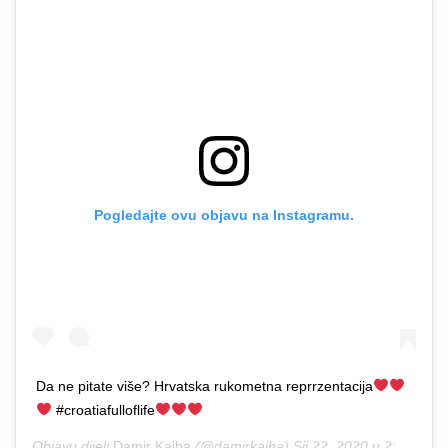
Pogledajte ovu objavu na Instagramu.
Da ne pitate više? Hrvatska rukometna reprrzentacija
#croatiafulloflife
Objavu dijeli
Damir Kajba
(@damirkajba)
Sij 22, 2020 u 2:40 PST