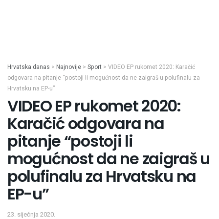
Hrvatska danas
>
Najnovije
>
Sport
>
VIDEO EP rukomet 2020: Karačić
odgovara na pitanje “postoji li mogućnost da ne zaigraš u polufinalu za
Hrvatsku na EP-u”
VIDEO EP rukomet 2020:
Karačić odgovara na
pitanje “postoji li
mogućnost da ne zaigraš u
polufinalu za Hrvatsku na
EP-u”
23. siječnja 2020.