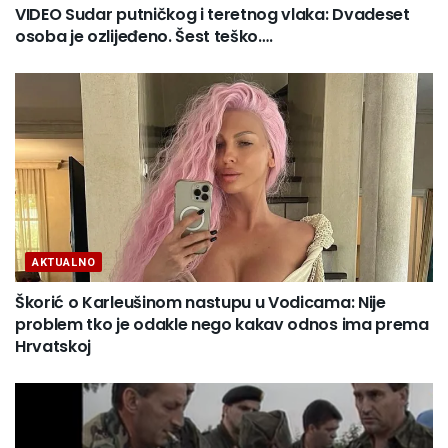
VIDEO Sudar putničkog i teretnog vlaka: Dvadeset
osoba je ozlijeđeno. Šest teško….
AKTUALNO
Škorić o Karleušinom nastupu u Vodicama: Nije
problem tko je odakle nego kakav odnos ima prema
Hrvatskoj