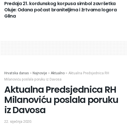
Predaja 21. kordunskog korpusa simbol završetka
Oluje: Odana počast braniteljima i žrtvama logora
Glina
Hrvatska danas
>
Najnovije
>
Aktualno
>
Aktualna Predsjednica RH
Milanoviću poslala poruku iz Davosa
Aktualna Predsjednica RH
Milanoviću poslala poruku
iz Davosa
22. siječnja 2020.