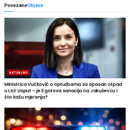
Povezane
Objave
AKTUALNO
Ministrica Vučković o optužbama za opasan otpad
u Lici: Usput – je li gotova sanacija na Jakuševcu i
što kažu mjerenja?