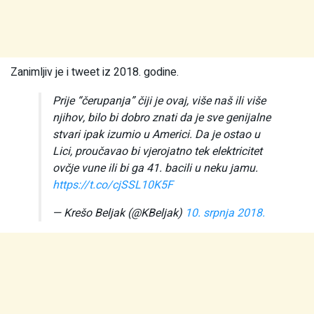
Zanimljiv je i tweet iz 2018. godine.
Prije “čerupanja” čiji je ovaj, više naš ili više
njihov, bilo bi dobro znati da je sve genijalne
stvari ipak izumio u Americi. Da je ostao u
Lici, proučavao bi vjerojatno tek elektricitet
ovčje vune ili bi ga 41. bacili u neku jamu.
https://t.co/cjSSL10K5F
— Krešo Beljak (@KBeljak)
10. srpnja 2018.