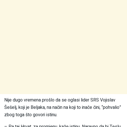
Nije dugo vremena prošlo da se oglasi lider SRS Vojislav
Šešelj, koji je Beljaka, na način na koji to inače čini, “pohvalio”
zbog toga što govori istinu.
– Pa taj Hrvat, za promjenu, kaže istinu. Naravno da bi Teslu