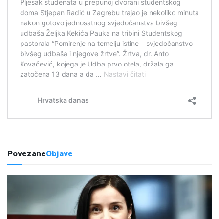
Povezane
Objave