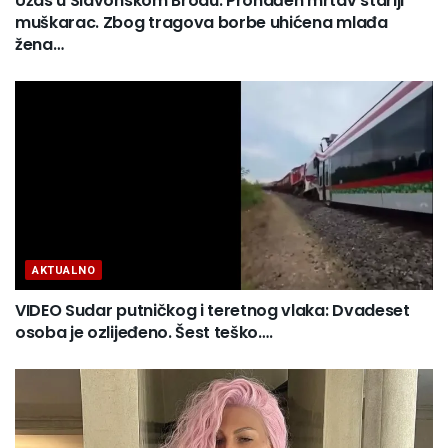
Užas u Slavonskom Brodu: Pronađen mrtav stariji
muškarac. Zbog tragova borbe uhićena mlađa
žena…
AKTUALNO
VIDEO Sudar putničkog i teretnog vlaka: Dvadeset
osoba je ozlijeđeno. Šest teško….