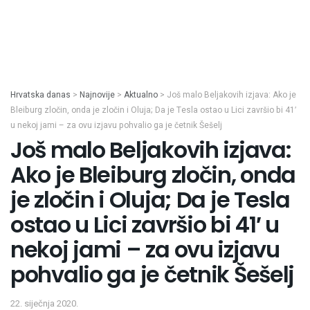
Hrvatska danas
>
Najnovije
>
Aktualno
>
Još malo Beljakovih izjava: Ako je
Bleiburg zločin, onda je zločin i Oluja; Da je Tesla ostao u Lici završio bi 41′
u nekoj jami – za ovu izjavu pohvalio ga je četnik Šešelj
Još malo Beljakovih izjava:
Ako je Bleiburg zločin, onda
je zločin i Oluja; Da je Tesla
ostao u Lici završio bi 41′ u
nekoj jami – za ovu izjavu
pohvalio ga je četnik Šešelj
22. siječnja 2020.