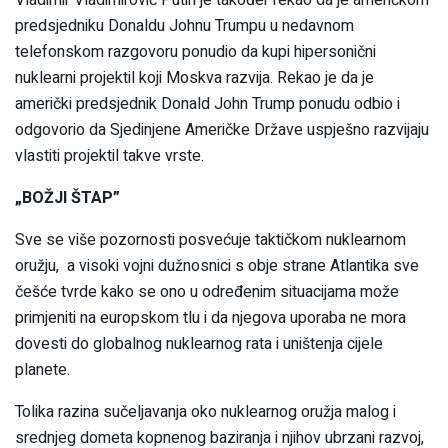
Vladimir Vladimirovič Putin je također rekao da je američkom
predsjedniku Donaldu Johnu Trumpu u nedavnom
telefonskom razgovoru ponudio da kupi hipersonični
nuklearni projektil koji Moskva razvija. Rekao je da je
američki predsjednik Donald John Trump ponudu odbio i
odgovorio da Sjedinjene Američke Države uspješno razvijaju
vlastiti projektil takve vrste.
„BOŽJI ŠTAP”
Sve se više pozornosti posvećuje taktičkom nuklearnom
oružju, a visoki vojni dužnosnici s obje strane Atlantika sve
češće tvrde kako se ono u određenim situacijama može
primjeniti na europskom tlu i da njegova uporaba ne mora
dovesti do globalnog nuklearnog rata i uništenja cijele
planete.
Tolika razina sučeljavanja oko nuklearnog oružja malog i
srednjeg dometa kopnenog baziranja i njihov ubrzani razvoj,