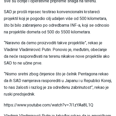
sve su očitije i operativne pripreme snaga na terenu.
SAD je prošli mjesec testirao konvencionalni krstareći
projektil koji je pogodio cilj udaljen više od 500 kilometara,
što bi bilo zabranjeno po odredbama INF-a, koji se odnosio
na projektile dometa od 500 do 5500 kilometara.
“Naravno da ćemo proizvoditi takve projektile”, rekao je
Vladimir Vladimirovič Putin. Ponovio je, međutim, obećanje
da neće raspoređivati na terenu nikakve nove projektile ako
SAD to ne učine prve.
“Nismo sretni zbog činjenice što je čelnik Pentagona rekao
da ih SAD namjerava rasporediti u Japanu i u Republici Koreji,
to nas žalosti i razlog je za određenu zabrinutost”, rekao je
ruski predsjednik.
https://www.youtube.com/watch?v=7i1zYAa8L1Q