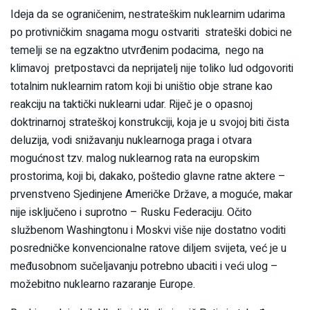
Ideja da se ograničenim, nestrateškim nuklearnim udarima
po protivničkim snagama mogu ostvariti strateški dobici ne
temelji se na egzaktno utvrđenim podacima, nego na
klimavoj pretpostavci da neprijatelj nije toliko lud odgovoriti
totalnim nuklearnim ratom koji bi uništio obje strane kao
reakciju na taktički nuklearni udar. Riječ je o opasnoj
doktrinarnoj strateškoj konstrukciji, koja je u svojoj biti čista
deluzija, vodi snižavanju nuklearnoga praga i otvara
mogućnost tzv. malog nuklearnog rata na europskim
prostorima, koji bi, dakako, poštedio glavne ratne aktere –
prvenstveno Sjedinjene Američke Države, a moguće, makar
nije isključeno i suprotno – Rusku Federaciju. Očito
službenom Washingtonu i Moskvi više nije dostatno voditi
posredničke konvencionalne ratove diljem svijeta, već je u
međusobnom sučeljavanju potrebno ubaciti i veći ulog –
možebitno nuklearno razaranje Europe.