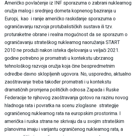
Američko povlačenje iz INF sporazuma o zabrani nuklearnog
oružja malog i srednjeg dometa kopnenog baziranja u
Europi, kao i ranije američko raskidanje sporazuma o
ograničavanju razvoja protubalističkih sustava ili tzv.
proturaketne obrane i realna mogućnost da se sporazum o
ograničavanju strateškog nuklearnog naoružanja START
2010 ne produži nakon isteka djelovanja u veljači 2021.
godine potrebno je promatrati u kontekstu ubrzanog
tehnološkog razvoja oružja koja čine bespredmetnim
odredbe davno sklopljenih ugovora. No, usporedno, aktualno
zaoštravanje treba također promatrati i u kontekstu
dramatičnih promjena političkih odnosa Zapada i Ruske
Federacije te njihovog zaoštravanja gotovo na razinu novog
hladnoga rata i povratka na scenu zloglasne strategije
ograničenog nuklearnog rata na europskim prostorima. I
američka i ruska strana ne skrivaju da u svojim strateškim
planovima imaju i varijantu ograničenog nuklearnog rata, a