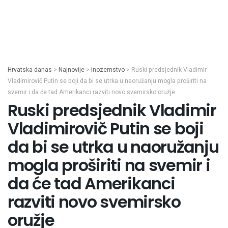
Hrvatska danas
>
Najnovije
>
Inozemstvo
>
Ruski predsjednik Vladimir
Vladimirovič Putin se boji da bi se utrka u naoružanju mogla proširiti na
svemir i da će tad Amerikanci razviti novo svemirsko oružje
Ruski predsjednik Vladimir
Vladimirovič Putin se boji
da bi se utrka u naoružanju
mogla proširiti na svemir i
da će tad Amerikanci
razviti novo svemirsko
oružje