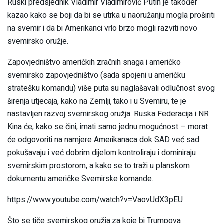
Ruski predsjednik Vladimir Vladimirovič Putin je također
kazao kako se boji da bi se utrka u naoružanju mogla proširiti
na svemir i da bi Amerikanci vrlo brzo mogli razviti novo
svemirsko oružje.
Zapovjedništvo američkih zračnih snaga i američko
svemirsko zapovjedništvo (sada spojeni u američku
stratešku komandu) više puta su naglašavali odlučnost svog
širenja utjecaja, kako na Zemlji, tako i u Svemiru, te je
nastavljen razvoj svemirskog oružja. Ruska Federacija i NR
Kina će, kako se čini, imati samo jednu mogućnost – morat
će odgovoriti na namjere Amerikanaca dok SAD već sad
pokušavaju i već dobrim dijelom kontroliraju i dominiraju
svemirskim prostorom, a kako se to traži u planskom
dokumentu američke Svemirske komande.
https://www.youtube.com/watch?v=VaovUdX3pEU
Što se tiče svemirskog oružja za koje bi Trumpova