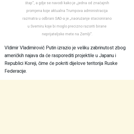
štap“, a gdje se navodi kako je „jedna od značajnih
promjena koje aktualna Trumpova administracija
razmatra u odbrani SAD-a je „naoružanje stacionirano
u Svemiru koje bi moglo precizno razoriti birane
neprijateljske mete na Zemlji”.
Vldimir Vladimirovič Putin izrazio je veliku zabrinutost zbog
američkih najava da će rasporediti projektile u Japanu i
Republici Koreji, čime će pokriti dijelove teritorija Ruske
Federacije.