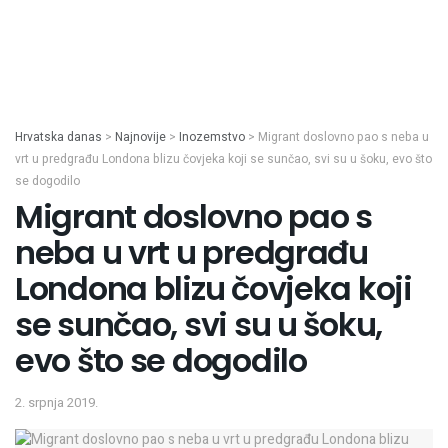
Hrvatska danas
>
Najnovije
>
Inozemstvo
>
Migrant doslovno pao s neba u
vrt u predgrađu Londona blizu čovjeka koji se sunčao, svi su u šoku, evo što
se dogodilo
Migrant doslovno pao s
neba u vrt u predgrađu
Londona blizu čovjeka koji
se sunčao, svi su u šoku,
evo što se dogodilo
2. srpnja 2019.