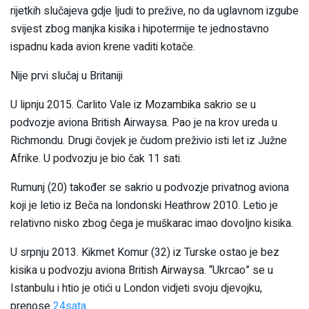
rijetkih slučajeva gdje ljudi to prežive, no da uglavnom izgube
svijest zbog manjka kisika i hipotermije te jednostavno
ispadnu kada avion krene vaditi kotače.
Nije prvi slučaj u Britaniji
U lipnju 2015. Carlito Vale iz Mozambika sakrio se u
podvozje aviona British Airwaysa. Pao je na krov ureda u
Richmondu. Drugi čovjek je čudom preživio isti let iz Južne
Afrike. U podvozju je bio čak 11 sati.
Rumunj (20) također se sakrio u podvozje privatnog aviona
koji je letio iz Beča na londonski Heathrow 2010. Letio je
relativno nisko zbog čega je muškarac imao dovoljno kisika.
U srpnju 2013. Kikmet Komur (32) iz Turske ostao je bez
kisika u podvozju aviona British Airwaysa. “Ukrcao” se u
Istanbulu i htio je otići u London vidjeti svoju djevojku,
prenose
24sata
.