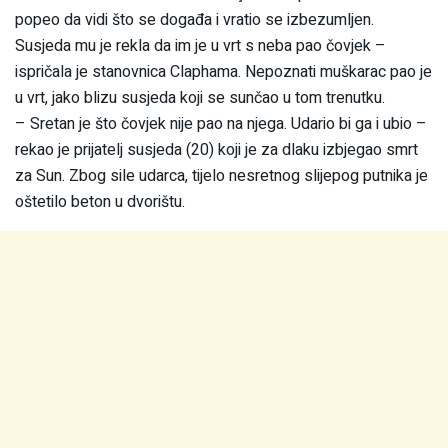
popeo da vidi što se događa i vratio se izbezumljen.
Susjeda mu je rekla da im je u vrt s neba pao čovjek –
ispričala je stanovnica Claphama. Nepoznati muškarac pao je
u vrt, jako blizu susjeda koji se sunčao u tom trenutku.
– Sretan je što čovjek nije pao na njega. Udario bi ga i ubio –
rekao je prijatelj susjeda (20) koji je za dlaku izbjegao smrt
za Sun. Zbog sile udarca, tijelo nesretnog slijepog putnika je
oštetilo beton u dvorištu.