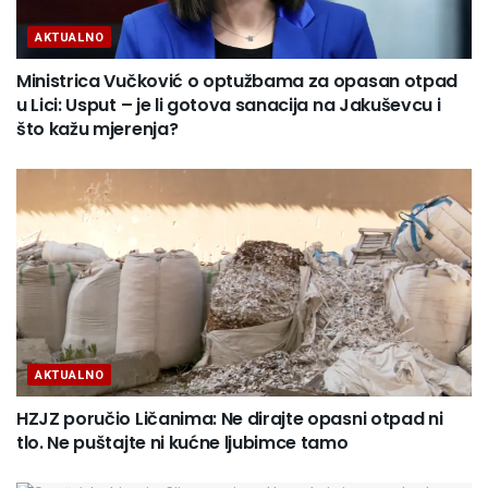
AKTUALNO
Ministrica Vučković o optužbama za opasan otpad
u Lici: Usput – je li gotova sanacija na Jakuševcu i
što kažu mjerenja?
AKTUALNO
HZJZ poručio Ličanima: Ne dirajte opasni otpad ni
tlo. Ne puštajte ni kućne ljubimce tamo