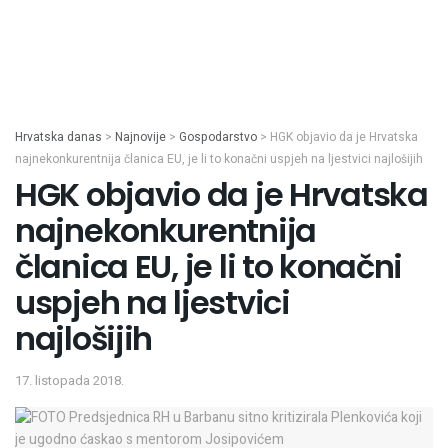
Hrvatska danas
>
Najnovije
>
Gospodarstvo
>
HGK objavio da je Hrvatska
najnekonkurentnija članica EU, je li to konačni uspjeh na ljestvici najlošijih
HGK objavio da je Hrvatska
najnekonkurentnija
članica EU, je li to konačni
uspjeh na ljestvici
najlošijih
17. listopada 2018.