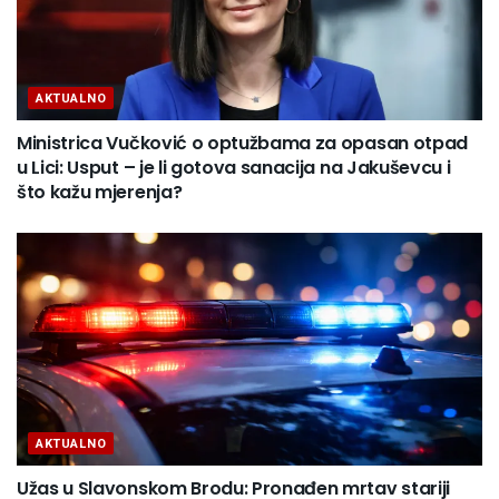
AKTUALNO
Ministrica Vučković o optužbama za opasan otpad
u Lici: Usput – je li gotova sanacija na Jakuševcu i
što kažu mjerenja?
AKTUALNO
Užas u Slavonskom Brodu: Pronađen mrtav stariji