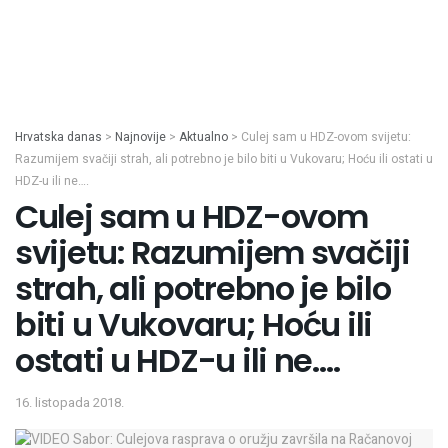
Hrvatska danas
>
Najnovije
>
Aktualno
>
Culej sam u HDZ-ovom svijetu:
Razumijem svačiji strah, ali potrebno je bilo biti u Vukovaru; Hoću ili ostati u
HDZ-u ili ne….
Culej sam u HDZ-ovom
svijetu: Razumijem svačiji
strah, ali potrebno je bilo
biti u Vukovaru; Hoću ili
ostati u HDZ-u ili ne….
16. listopada 2018.