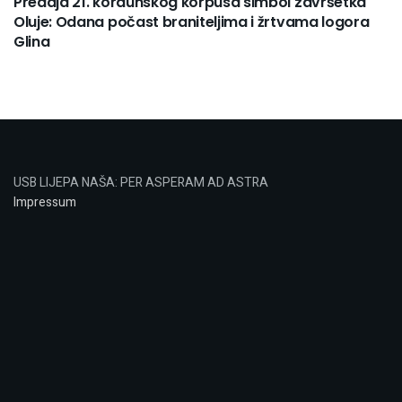
Predaja 21. kordunskog korpusa simbol završetka
Oluje: Odana počast braniteljima i žrtvama logora
Glina
USB LIJEPA NAŠA: PER ASPERAM AD ASTRA
Impressum