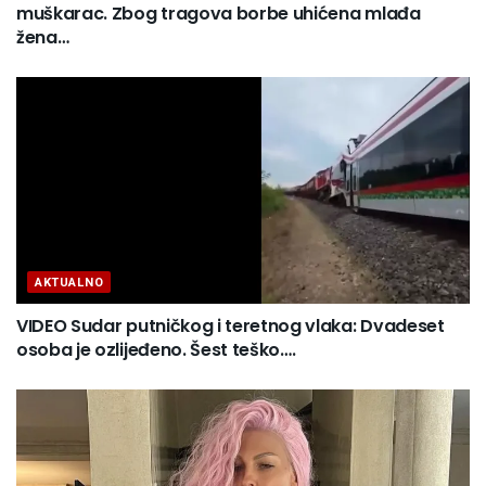
muškarac. Zbog tragova borbe uhićena mlađa
žena…
AKTUALNO
VIDEO Sudar putničkog i teretnog vlaka: Dvadeset
osoba je ozlijeđeno. Šest teško….