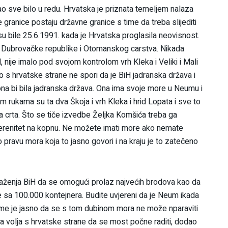
o sve bilo u redu. Hrvatska je priznata temeljem nalaza
granice postaju državne granice s time da treba slijediti
su bile 25.6.1991. kada je Hrvatska proglasila neovisnost.
đu Dubrovačke republike i Otomanskog carstva. Nikada
, nije imalo pod svojom kontrolom vrh Kleka i Veliki i Mali
ko s hrvatske strane ne spori da je BiH jadranska država i
na bi bila jadranska država. Ona ima svoje more u Neumu i
rukama su ta dva Škoja i vrh Kleka i hrid Lopata i sve to
čna crta. Što se tiče izvedbe Željka Komšića treba ga
suverenitet na kopnu. Ne možete imati more ako nemate
o pravu mora koja to jasno govori i na kraju je to zatečeno
raženja BiH da se omogući prolaz najvećih brodova kao da
e sa 100.000 kontejnera. Budite uvjereni da je Neum ikada
ome je jasno da se s tom dubinom mora ne može nparaviti
obra volja s hrvatske strane da se most počne raditi, dodao