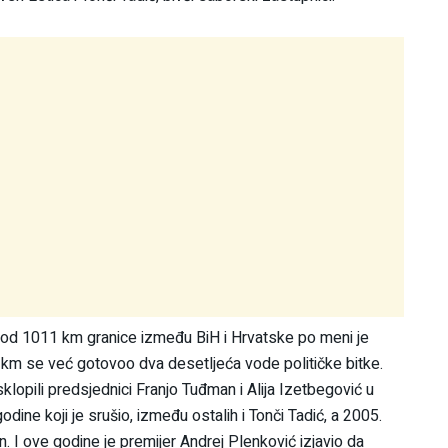
mi od 1011 km granice između BiH i Hrvatske po meni je
km se već gotovoo dva desetljeća vode političke bitke.
sklopili predsjednici Franjo Tuđman i Alija Izetbegović u
dine koji je srušio, između ostalih i Tonči Tadić, a 2005.
n. I ove godine je premijer Andrej Plenković izjavio da