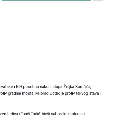
Hrvatske i BiH posebno nakon istupa Željka Komšića,
rotiv gradnje mosta. Milorad Dodik je protiv takvog stava i
ven Letica i Tonči Tadić, bivši saborski zastupnici.