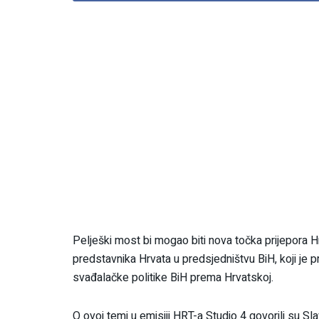
Pelješki most bi mogao biti nova točka prijepora 
predstavnika Hrvata u predsjedništvu BiH, koji je p
svađalačke politike BiH prema Hrvatskoj.
O ovoj temi u emisiji HRT-a Studio 4 govorili su Sla