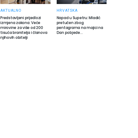
AKTUALNO
HRVATSKA
Predstavljeni prijedlozi
Napad u Supetru: Mladić
izmjena zakona: Veće
pretučen zbog
mirovine za više od 200
pentagrama na majici na
tisuća branitelja i članova
Dan pobjede…
njihovih obitelji