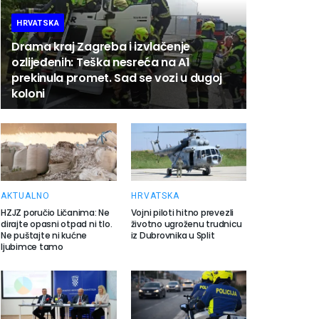
HRVATSKA
Drama kraj Zagreba i izvlačenje
ozlijeđenih: Teška nesreća na A1
prekinula promet. Sad se vozi u dugoj
koloni
AKTUALNO
HRVATSKA
HZJZ poručio Ličanima: Ne
Vojni piloti hitno prevezli
dirajte opasni otpad ni tlo.
životno ugroženu trudnicu
Ne puštajte ni kućne
iz Dubrovnika u Split
ljubimce tamo