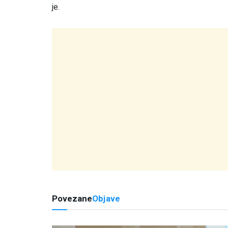
je.
Povezane
Objave