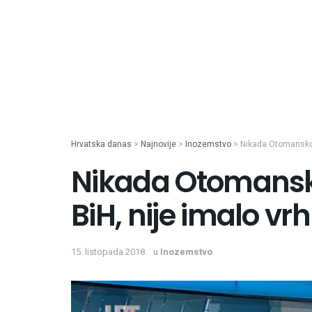
Hrvatska danas
>
Najnovije
>
Inozemstvo
>
Nikada Otomansko c
Nikada Otomansko
BiH, nije imalo vr
15. listopada 2018.
u
Inozemstvo