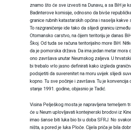
znamo što će sve izvesti na Dunavu, a sa BiH je ka
Badinterove komisije, odnosno da bivše republičke 
granice rubnih katastarskih općina i naselja kakve 
To razgraničenje ide tako da slijedi granicu izme
Otomansko carstvo, na čijem teritoriju je danas BiH
Škoj. Od tuda se računa teritorijalno more BiH. Nit
da je pomorska država. Da ima jedan metar mora o
ono završava unutar Neumskog zaljeva. U hrvatskim 
bi trebalo vrlo jasno definirati kako izgleda grani
podsjetiti da suverenitet na moru uvijek slijedi 
kopno. Tu sve počinje i završava. Tu je konvencija 
stanje 1991. godine, objasnio je Tadić.
Visina Pelješkog mosta je napravljena temeljem t
će u Neum uplovljavati kontejnerski brodovi iz Kin
imao šanse biti luka bio bi u doba SFRJ. No svak
ništa, a pored je luka Ploče. Cijela priča je bila d