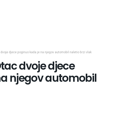
c dvoje djece poginuo kada je na njegov automobil naletio brzi vlak
Otac dvoje djece
na njegov automobil