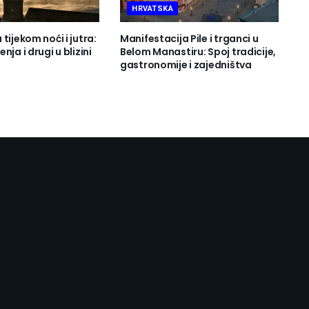
HRVATSKA
tijekom noći i jutra:
Manifestacija Pile i trganci u
nja i drugi u blizini
Belom Manastiru: Spoj tradicije,
gastronomije i zajedništva