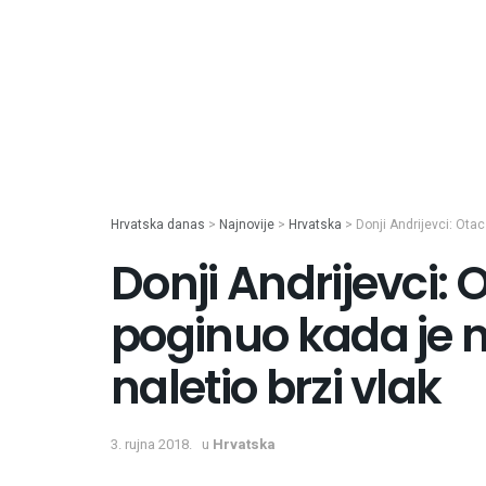
Hrvatska danas
>
Najnovije
>
Hrvatska
>
Donji Andrijevci: Ota
Donji Andrijevci: 
poginuo kada je 
naletio brzi vlak
3. rujna 2018.
u
Hrvatska