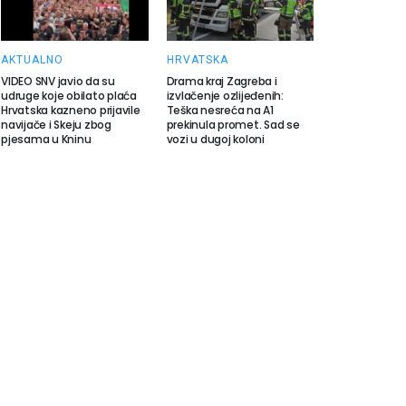
AKTUALNO
HRVATSKA
VIDEO SNV javio da su
Drama kraj Zagreba i
udruge koje obilato plaća
izvlačenje ozlijeđenih:
Hrvatska kazneno prijavile
Teška nesreća na A1
navijače i Skeju zbog
prekinula promet. Sad se
pjesama u Kninu
vozi u dugoj koloni