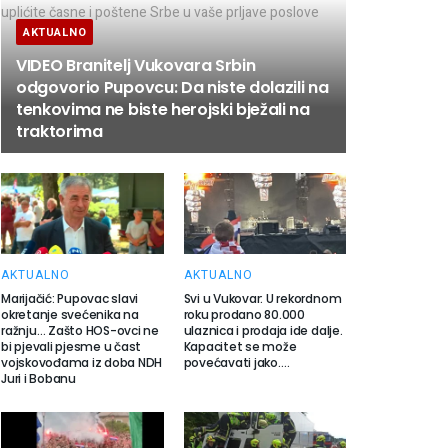
AKTUALNO
VIDEO Branitelj Vukovara Srbin
odgovorio Pupovcu: Da niste dolazili na
tenkovima ne biste herojski bježali na
traktorima
AKTUALNO
AKTUALNO
Marijačić: Pupovac slavi
Svi u Vukovar: U rekordnom
okretanje svećenika na
roku prodano 80.000
ražnju… Zašto HOS-ovci ne
ulaznica i prodaja ide dalje.
bi pjevali pjesme u čast
Kapacitet se može
vojskovođama iz doba NDH
povećavati jako….
Juri i Bobanu