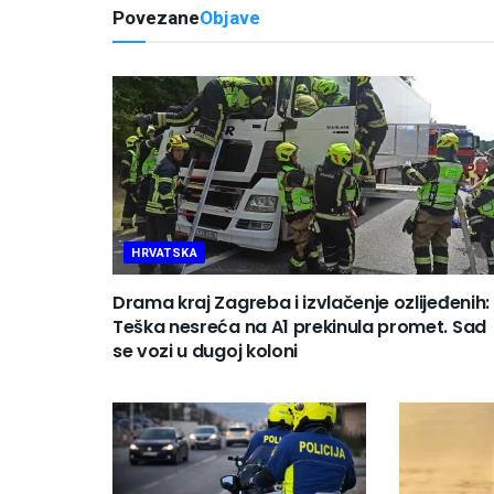
Povezane
Objave
HRVATSKA
Drama kraj Zagreba i izvlačenje ozlijeđenih:
Teška nesreća na A1 prekinula promet. Sad
se vozi u dugoj koloni