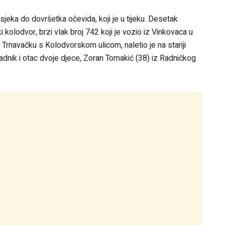
jeka do dovršetka očevida, koji je u tijeku. Desetak
 kolodvor, brzi vlak broj 742 koji je vozio iz Vinkovaca u
Trnavačku s Kolodvorskom ulicom, naletio je na stariji
adnik i otac dvoje djece, Zoran Tomakić (38) iz Radničkog