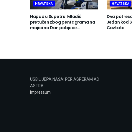
HRVATSKA
HRVATSKA
Napad u Supetru: Mladić
Dva potresa 
pretučen zbog pentagrama na
Jedan kod Se
majici na Dan pobjede…
Cavtata
USB LIJEPA NAŠA: PER ASPERAM AD
ASTRA
Impressum