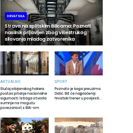
HRVATSKA
Strava na splitskim Bilicama: Poznati
nasilnik prijavljen zbog višestrukog
silovanja mladog zatvorenika
AKTUALNO
SPORT
Slučaj srbijanskog hakera
Poznato je koga preuzima
postao pitanje nacionalne
Dalić. Bit će najplaćeniji
sigurnosti: Istraga otvorila
hrvatski trener u povijesti…
sumnje na moguću
povezanost s BIA-om