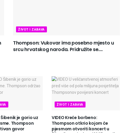
ŽIVOT I ZABAVA
n
Thompson: Vukovar ima posebno mjesto u
srcu hrvatskog naroda. Pridružite se….
BAVA
ŽIVOT I ZABAVA
ibenik je gorio uz
VIDEO Kreće borbeno:
esme. Thompson
Thompson otkrio kojom će
tivan govor
pjesmom otvoriti koncert u