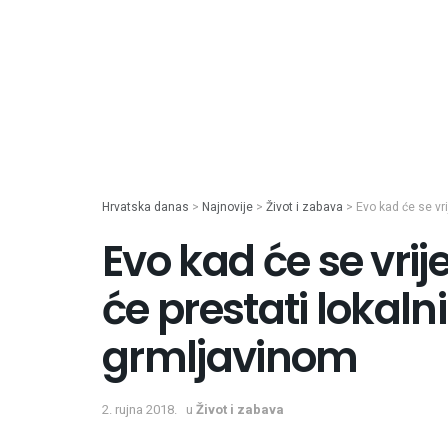
Hrvatska danas
>
Najnovije
>
Život i zabava
>
Evo kad će se vri
Evo kad će se vrij
će prestati lokalni
grmljavinom
2. rujna 2018.
u
Život i zabava