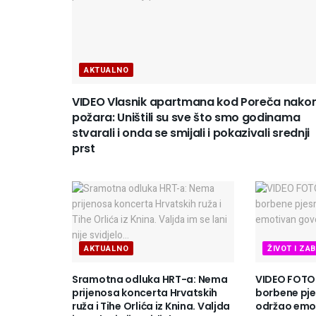
AKTUALNO
VIDEO Vlasnik apartmana kod Poreča nako
požara: Uništili su sve što smo godinama
stvarali i onda se smijali i pokazivali srednji
prst
AKTUALNO
ŽIVOT I ZA
Sramotna odluka HRT-a: Nema
VIDEO FOTO Š
prijenosa koncerta Hrvatskih
borbene pj
ruža i Tihe Orlića iz Knina. Valjda
održao emo