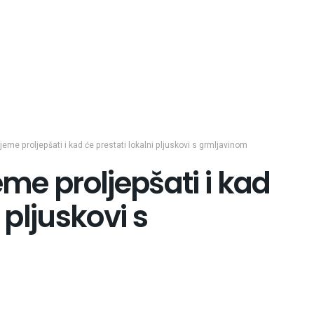
jeme proljepšati i kad će prestati lokalni pljuskovi s grmljavinom
eme proljepšati i kad
 pljuskovi s