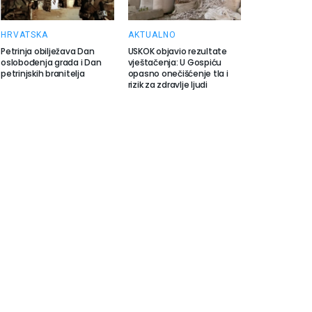
HRVATSKA
AKTUALNO
Petrinja obilježava Dan
USKOK objavio rezultate
oslobođenja grada i Dan
vještačenja: U Gospiću
petrinjskih branitelja
opasno onečišćenje tla i
rizik za zdravlje ljudi