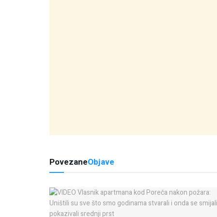
Povezane
Objave