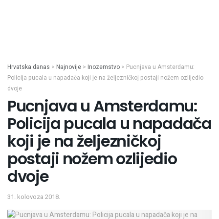
Hrvatska danas
>
Najnovije
>
Inozemstvo
>
Pucnjava u Amsterdamu:
Policija pucala u napadača koji je na željezničkoj postaji nožem ozlijedio
dvoje
Pucnjava u Amsterdamu:
Policija pucala u napadača
koji je na željezničkoj
postaji nožem ozlijedio
dvoje
31. kolovoza 2018.