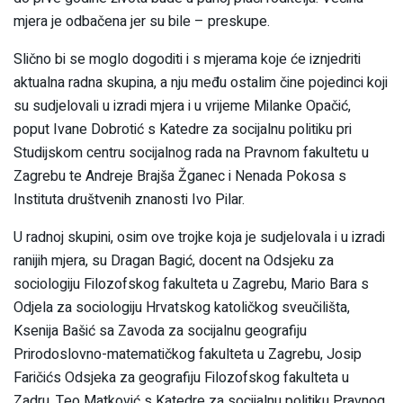
mjera je odbačena jer su bile – preskupe.
Slično bi se moglo dogoditi i s mjerama koje će iznjedriti
aktualna radna skupina, a nju među ostalim čine pojedinci koji
su sudjelovali u izradi mjera i u vrijeme Milanke Opačić,
poput Ivane Dobrotić s Katedre za socijalnu politiku pri
Studijskom centru socijalnog rada na Pravnom fakultetu u
Zagrebu te Andreje Brajša Žganec i Nenada Pokosa s
Instituta društvenih znanosti Ivo Pilar.
U radnoj skupini, osim ove trojke koja je sudjelovala i u izradi
ranijih mjera, su Dragan Bagić, docent na Odsjeku za
sociologiju Filozofskog fakulteta u Zagrebu, Mario Bara s
Odjela za sociologiju Hrvatskog katoličkog sveučilišta,
Ksenija Bašić sa Zavoda za socijalnu geografiju
Prirodoslovno-matematičkog fakulteta u Zagrebu, Josip
Faričićs Odsjeka za geografiju Filozofskog fakulteta u
Zadru, Teo Matković s Katedre za socijalnu politiku Pravnog