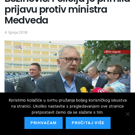
prijavu protiv ministra
Medveda
4. lipnja 2018.
Koristimo kolačiće u svrhu pružanja boljeg korisničkog iskustva
na stranici. Ukoliko nastavite s pregledavanjem ove stranice
pretpostavit ćemo da se slažete s tim.
PRIHVAĆAM
PROČITAJ VIŠE