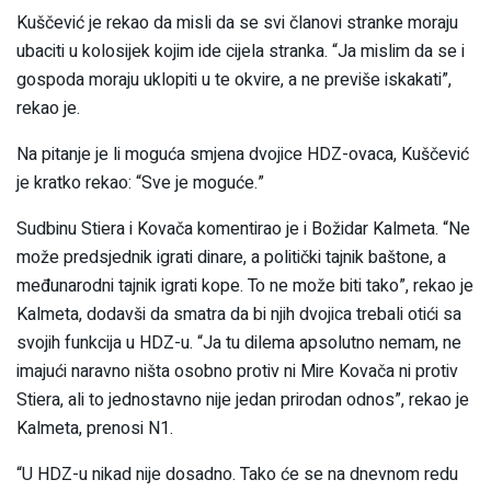
Kuščević je rekao da misli da se svi članovi stranke moraju
ubaciti u kolosijek kojim ide cijela stranka. “Ja mislim da se i
gospoda moraju uklopiti u te okvire, a ne previše iskakati”,
rekao je.
Na pitanje je li moguća smjena dvojice HDZ-ovaca, Kuščević
je kratko rekao: “Sve je moguće.”
Sudbinu Stiera i Kovača komentirao je i Božidar Kalmeta. “Ne
može predsjednik igrati dinare, a politički tajnik baštone, a
međunarodni tajnik igrati kope. To ne može biti tako”, rekao je
Kalmeta, dodavši da smatra da bi njih dvojica trebali otići sa
svojih funkcija u HDZ-u. “Ja tu dilema apsolutno nemam, ne
imajući naravno ništa osobno protiv ni Mire Kovača ni protiv
Stiera, ali to jednostavno nije jedan prirodan odnos”, rekao je
Kalmeta, prenosi N1.
“U HDZ-u nikad nije dosadno. Tako će se na dnevnom redu