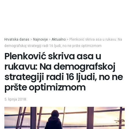
Hrvatska danas
>
Najnovije
>
Aktualno
>
Plenković skriva asa u rukavu: Na
demografskoj strategiji radi 16 ljudi, no ne pršte optimizmom
Plenković skriva asa u
rukavu: Na demografskoj
strategiji radi 16 ljudi, no ne
pršte optimizmom
5. lipnja 2018.