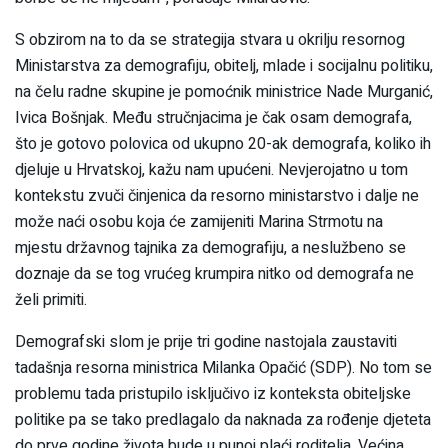
S obzirom na to da se strategija stvara u okrilju resornog
Ministarstva za demografiju, obitelj, mlade i socijalnu politiku,
na čelu radne skupine je pomoćnik ministrice Nade Murganić,
Ivica Bošnjak. Među stručnjacima je čak osam demografa,
što je gotovo polovica od ukupno 20-ak demografa, koliko ih
djeluje u Hrvatskoj, kažu nam upućeni. Nevjerojatno u tom
kontekstu zvuči činjenica da resorno ministarstvo i dalje ne
može naći osobu koja će zamijeniti Marina Strmotu na
mjestu državnog tajnika za demografiju, a neslužbeno se
doznaje da se tog vrućeg krumpira nitko od demografa ne
želi primiti.
Demografski slom je prije tri godine nastojala zaustaviti
tadašnja resorna ministrica Milanka Opačić (SDP). No tom se
problemu tada pristupilo isključivo iz konteksta obiteljske
politike pa se tako predlagalo da naknada za rođenje djeteta
do prve godine života bude u punoj plaći roditelja. Većina