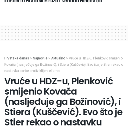
koncertu Hrvatskih ruža i Nenada Ninčevića
Hrvatska danas
>
Najnovije
>
Aktualno
>
Vruće u HDZ-u, Plenković smijenio
Kovača (nasljeđuje ga Božinović), i Stiera (Kuščević). Evo što je Stier rekao o
nastavku borbe protiv klijentelizma
Vruće u HDZ-u, Plenković
smijenio Kovača
(nasljeđuje ga Božinović), i
Stiera (Kuščević). Evo što je
Stier rekao o nastavku