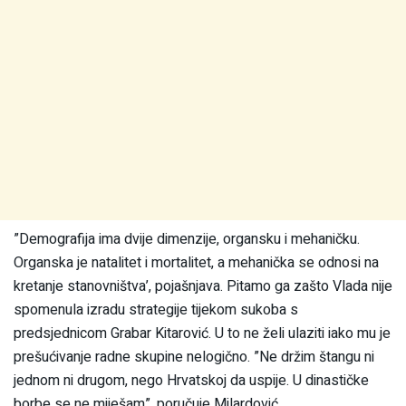
”Demografija ima dvije dimenzije, organsku i mehaničku.
Organska je natalitet i mortalitet, a mehanička se odnosi na
kretanje stanovništva’, pojašnjava. Pitamo ga zašto Vlada nije
spomenula izradu strategije tijekom sukoba s
predsjednicom Grabar Kitarović. U to ne želi ulaziti iako mu je
prešućivanje radne skupine nelogično. ”Ne držim štangu ni
jednom ni drugom, nego Hrvatskoj da uspije. U dinastičke
borbe se ne miješam”, poručuje Milardović.