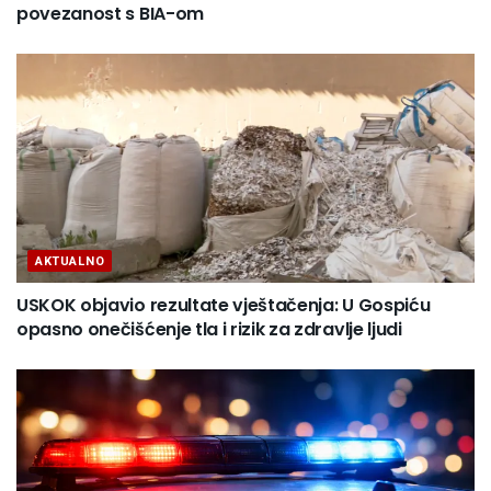
povezanost s BIA-om
AKTUALNO
USKOK objavio rezultate vještačenja: U Gospiću
opasno onečišćenje tla i rizik za zdravlje ljudi