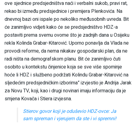
ove sjednice predsjedništva naći i verbalni sukob, pravi rat,
rekao bi između predsjednice i premijera Plenkovića. Na
dnevnoj bazi oni ispale po nekoliko međusobnih uvreda. Bit
će zanimljivo vidjeti kako će se predsjedništvo HDZ-a
postaviti prema svemu ovome što je zadnjih dana u Osijeku
rekla Kolinda Grabar-Kitarović. Uporno ponavlja da Vlada ne
provodi reforme, da nema nikakav gospodarski plan, da ne
radi ništa na demografskom planu. Bit će zanimljivo čuti
osobito u kontekstu činjenice koja se sve više spominje
hoće li HDZ i službeno podržati Kolindu Grabar-Kitarović na
sljedećim predsjedničkim izborima” izvjestio je Andrija Jarak
za Novu TV, koji, kao i drugi novinari imaju informaciju da je
smjena Kovača i Stiera izvjesna.
Stierov govor koji je oduševio HDZ-ovce: Ja
sam spreman i vjerujem da ste i vi spremni!