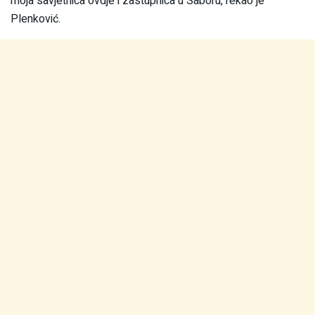
moja savjetnica ovdje i zastupnica u Saboru, rekao je
Plenković.