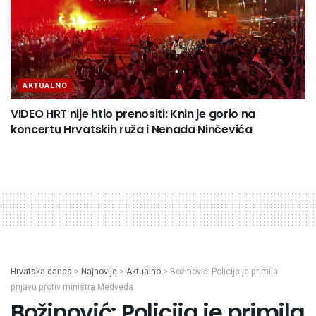
AKTUALNO
VIDEO HRT nije htio prenositi: Knin je gorio na
koncertu Hrvatskih ruža i Nenada Ninčevića
Hrvatska danas
>
Najnovije
>
Aktualno
>
Božinović: Policija je primila
prijavu protiv ministra Medveda
Božinović: Policija je primila