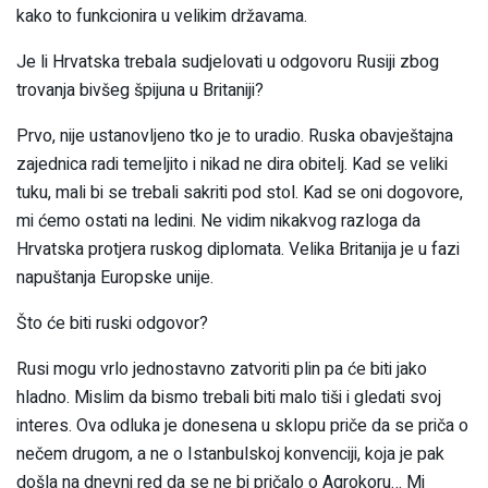
kako to funkcionira u velikim državama.
Je li Hrvatska trebala sudjelovati u odgovoru Rusiji zbog
trovanja bivšeg špijuna u Britaniji?
Prvo, nije ustanovljeno tko je to uradio. Ruska obavještajna
zajednica radi temeljito i nikad ne dira obitelj. Kad se veliki
tuku, mali bi se trebali sakriti pod stol. Kad se oni dogovore,
mi ćemo ostati na ledini. Ne vidim nikakvog razloga da
Hrvatska protjera ruskog diplomata. Velika Britanija je u fazi
napuštanja Europske unije.
Što će biti ruski odgovor?
Rusi mogu vrlo jednostavno zatvoriti plin pa će biti jako
hladno. Mislim da bismo trebali biti malo tiši i gledati svoj
interes. Ova odluka je donesena u sklopu priče da se priča o
nečem drugom, a ne o Istanbulskoj konvenciji, koja je pak
došla na dnevni red da se ne bi pričalo o Agrokoru… Mi