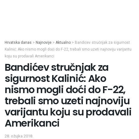
Hrvatska danas
>
Najnovije
>
Aktualno
>
Bandićev stručnjak za sigurnost
Kalinić: Ako nismo mogli doći do F-22, trebali smo uzeti najnoviju varijantu
koju su prodavali Amerikanci
Bandićev stručnjak za
sigurnost Kalinić: Ako
nismo mogli doći do F-22,
trebali smo uzeti najnoviju
varijantu koju su prodavali
Amerikanci
28. ožujka 2018.