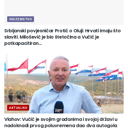
INOZEMSTVO
Srbijanski povjesničar Protić o Oluji: Hrvati imaju što
slaviti. Milošević je bio štetočina a Vučić je
potkapacitiran…
AKTUALNO
Vlahov: Vučić je svojim građanima i svojoj državi u
nadoknadi prvog poluvremena dao dva autogola