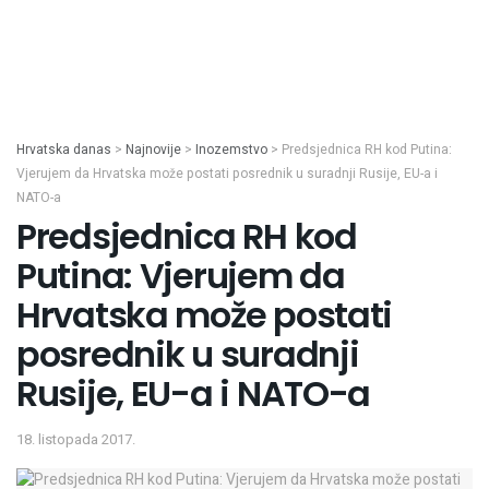
Hrvatska danas
>
Najnovije
>
Inozemstvo
>
Predsjednica RH kod Putina:
Vjerujem da Hrvatska može postati posrednik u suradnji Rusije, EU-a i
NATO-a
Predsjednica RH kod
Putina: Vjerujem da
Hrvatska može postati
posrednik u suradnji
Rusije, EU-a i NATO-a
18. listopada 2017.