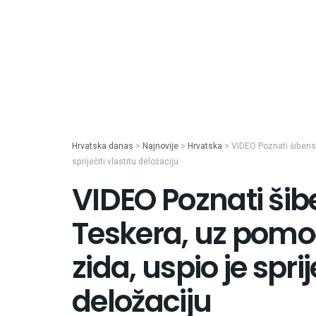
Hrvatska danas
>
Najnovije
>
Hrvatska
>
VIDEO Poznati šibensk
spriječiti vlastitu deložaciju
VIDEO Poznati šib
Teskera, uz pomoć
zida, uspio je sprij
deložaciju