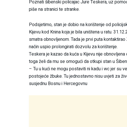
Poznati šibenski policajac Jure Teskera, uz pomoć ak
piše na stranici te stranke.
Podsjetimo, stan je dobio na korištenje od policij
Kijevu kod Knina koja je bila uništena u ratu. 31.12.
smatra obnovljenom. Tada je prvi puta kontaktirao Ži
način uspio prolongirati dozvolu za korištenje.
Teskera je kazao da kuća u Kijevu nije obnovljena d
toga želi da mu se omogući da otkupi stan u Šiben
– Tu u kući ne mogu postaviti ni kadu i wc jer su ve
postojeće žbuke. Tu jednostavno nisu uvjeti za živo
susjednu Bosnu i Hercegovnu