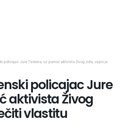
i policajac Jure Teskera, uz pomoć aktivista Živog zida, uspio je
enski policajac Jure
 aktivista Živog
ečiti vlastitu