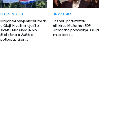
INOZEMSTVO
HRVATSKA
Srbijanski povjesničar Protić
Poznati poduzetnik
o Oluji: Hrvati imaju što
kritizirao Možemo i SDP:
slaviti. Milošević je bio
Sramotno ponašanje. Oluja
štetočina a Vučić je
im je teret…
potkapacitiran…