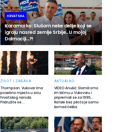
HRVATSKA
Karamarko: Slušam neke delije koji se
igraju nasred zemlje Srbije.. U mojoj
Dalmaciji…?!
ŽIVOT I ZABAVA
AKTUALNO
Thompson: Vukovar ima
VIDEO Anušić: Slomili smo
posebno mjesto u srcu
im kičmu u Vukovaru i
hrvatskog naroda.
pripremali se za 1995…
Pridružite se….
Rafale bez pilota je samo
komad čelika