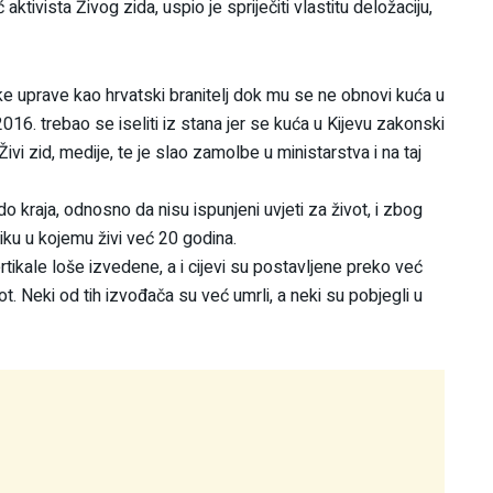
tivista Živog zida, uspio je spriječiti vlastitu deložaciju,
ske uprave kao hrvatski branitelj dok mu se ne obnovi kuća u
2016. trebao se iseliti iz stana jer se kuća u Kijevu zakonski
vi zid, medije, te je slao zamolbe u ministarstva i na taj
o kraja, odnosno da nisu ispunjeni uvjeti za život, i zbog
iku u kojemu živi već 20 godina.
rtikale loše izvedene, a i cijevi su postavljene preko već
t. Neki od tih izvođača su već umrli, a neki su pobjegli u