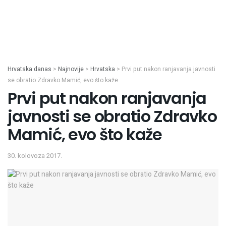
Hrvatska danas
>
Najnovije
>
Hrvatska
>
Prvi put nakon ranjavanja javnosti
se obratio Zdravko Mamić, evo što kaže
Prvi put nakon ranjavanja
javnosti se obratio Zdravko
Mamić, evo što kaže
30. kolovoza 2017.