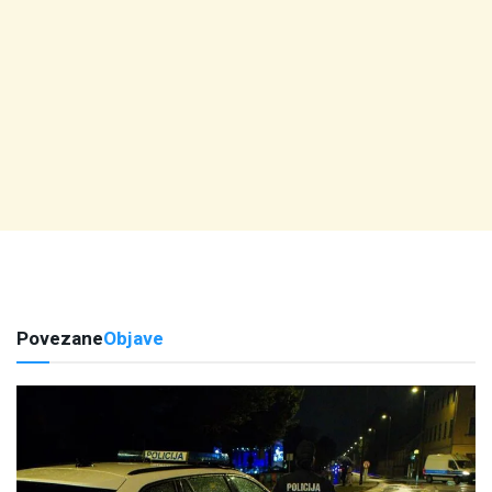
Povezane
Objave