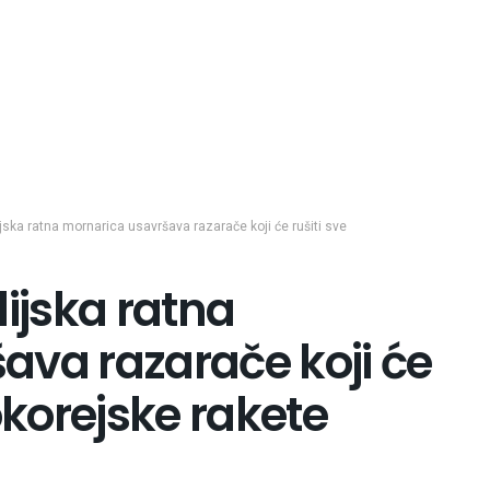
ijska ratna mornarica usavršava razarače koji će rušiti sve
lijska ratna
ava razarače koji će
okorejske rakete