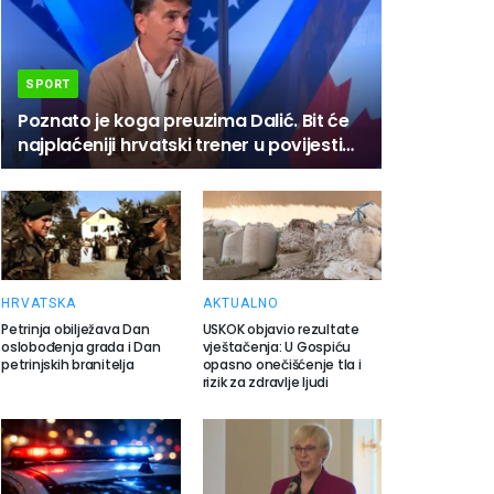
SPORT
Poznato je koga preuzima Dalić. Bit će
najplaćeniji hrvatski trener u povijesti…
HRVATSKA
AKTUALNO
Petrinja obilježava Dan
USKOK objavio rezultate
oslobođenja grada i Dan
vještačenja: U Gospiću
petrinjskih branitelja
opasno onečišćenje tla i
rizik za zdravlje ljudi