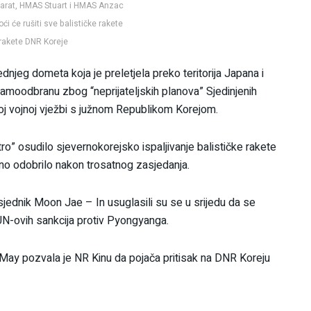
arat, HMAS Stuart i HMAS Anzac
ći će rušiti sve balističke rakete
 rakete DNR Koreje
ednjeg dometa koja je preletjela preko teritorija Japana i
samoodbranu zbog “neprijateljskih planova” Sjedinjenih
joj vojnoj vježbi s južnom Republikom Korejom.
tro” osudilo sjevernokorejsko ispaljivanje balističke rakete
asno odobrilo nakon trosatnog zasjedanja.
sjednik Moon Jae – In usuglasili su se u srijedu da se
 UN-ovih sankcija protiv Pyongyanga.
May pozvala je NR Kinu da pojača pritisak na DNR Koreju