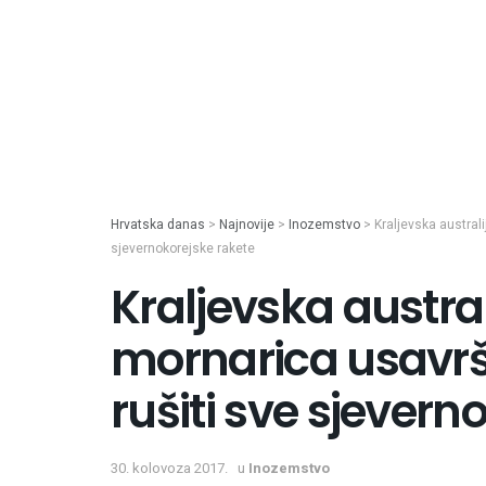
Hrvatska danas
>
Najnovije
>
Inozemstvo
>
Kraljevska austral
sjevernokorejske rakete
Kraljevska austra
mornarica usavrš
rušiti sve sjevern
30. kolovoza 2017.
u
Inozemstvo