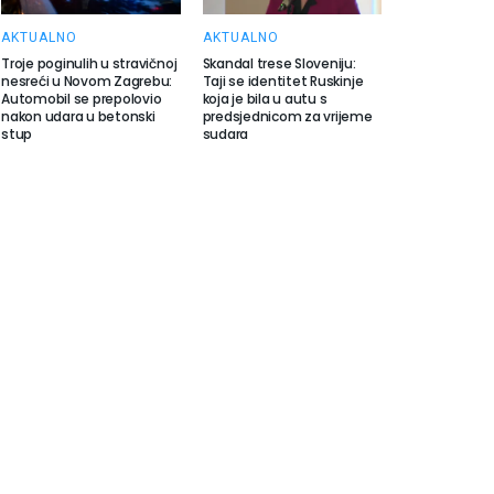
AKTUALNO
AKTUALNO
Troje poginulih u stravičnoj
Skandal trese Sloveniju:
nesreći u Novom Zagrebu:
Taji se identitet Ruskinje
Automobil se prepolovio
koja je bila u autu s
nakon udara u betonski
predsjednicom za vrijeme
stup
sudara