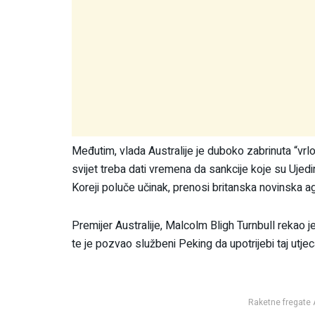
Međutim, vlada Australije je duboko zabrinuta “vrlo
svijet treba dati vremena da sankcije koje su Ujed
Koreji poluče učinak, prenosi britanska novinska a
Premijer Australije, Malcolm Bligh Turnbull rekao 
te je pozvao službeni Peking da upotrijebi taj utj
Raketne fregate A