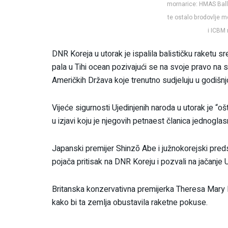
mornarice: HMAS Ball
te ostalo brodovlje mo
i ICBM
DNR Koreja u utorak je ispalila balističku raketu sr
pala u Tihi ocean pozivajući se na svoje pravo na 
Američkih Država koje trenutno sudjeluju u godišn
Vijeće sigurnosti Ujedinjenih naroda u utorak je “oš
u izjavi koju je njegovih petnaest članica jednogl
Japanski premijer Shinzō Abe i južnokorejski pred
pojača pritisak na DNR Koreju i pozvali na jačanje
Britanska konzervativna premijerka Theresa Mary 
kako bi ta zemlja obustavila raketne pokuse.