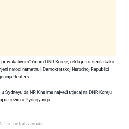
 provokativnim” činom DNR Koreje, rekla je i ocijenila kako
injeni narodi nametnuli Demokratskoj Narodnoj Republici
gencija Reuters.
je u Sydneyu da NR Kina ima najveći utjecaj na DNR Koreju
ecaj na režim u Pyongyangu.
ustralijske kraljevske ratne