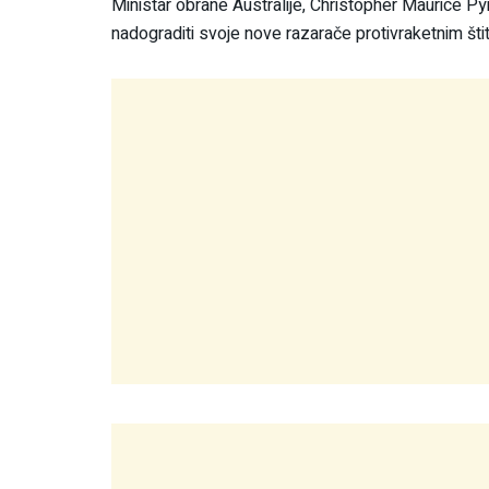
Ministar obrane Australije, Christopher Maurice Py
nadograditi svoje nove razarače protivraketnim štit