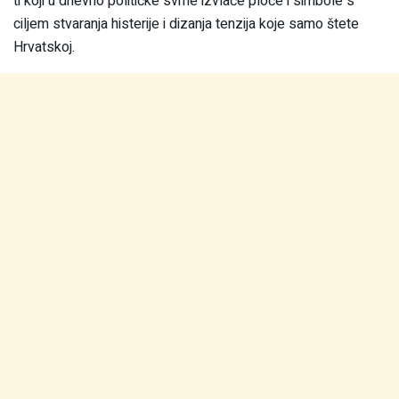
ti koji u dnevno političke svrhe izvlače ploče i simbole s
ciljem stvaranja histerije i dizanja tenzija koje samo štete
Hrvatskoj.