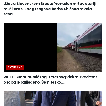
Užas u Slavonskom Brodu: Pronađen mrtav stariji
muškarac. Zbog tragova borbe uhićena mlađa
žena…
AKTUALNO
VIDEO Sudar putničkog i teretnog vlaka: Dvadeset
osoba je ozlijeđeno. Šest teško….