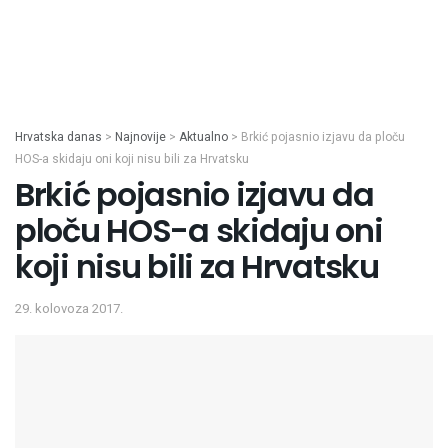
Hrvatska danas
>
Najnovije
>
Aktualno
>
Brkić pojasnio izjavu da ploču
HOS-a skidaju oni koji nisu bili za Hrvatsku
Brkić pojasnio izjavu da
ploču HOS-a skidaju oni
koji nisu bili za Hrvatsku
29. kolovoza 2017.