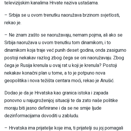
televizijskim kanalima Hrvate naziva ustašama.
– Srbija se u ovom trenutku naoružava brzinom svjetlosti,
rekao je.
– Ne znam zašto se naoružavaju, nemam pojma, ali ako se
Srbija naoružava u ovom trenutku tom dinamikom, i to
dinamikom koja traje već punih deset godina, onda zasigurno
postoji nekakav razlog zbog čega se oni naoružavaju. Zbog
čega je Rusija krenula u ovaj rat u koji je krenula? Postoji
nekakav konačni plan u tome, a to je potpuno nova
geopolitika i nova težišta centara moći, rekao je Anušić.
Dodao je da je Hrvatska kao granica istoka i zapada
ponovno u najugroženijoj situaciji te da zato naše politike
moraju biti jasno definirane i da se ne smije ljude
dezinformacijama dovoditi u zabludu.
– Hrvatska ima prijatelje koje ima, ti prijatelji su joj pomagali