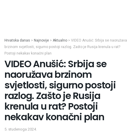
Hrvatska danas
>
Najnovije
>
Aktualno
>
VIDEO Anušić: Srbija se naoružava
brzinom svjetlosti, sigurno postoji razlog. Zašto je Rusija krenula u rat?
Postoji nekakav konačni plan
VIDEO Anušić: Srbija se
naoružava brzinom
svjetlosti, sigurno postoji
razlog. Zašto je Rusija
krenula u rat? Postoji
nekakav konačni plan
5. studenoga 2024.