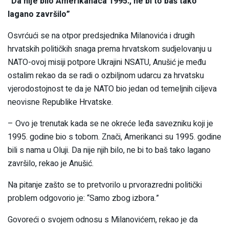
“Da nije bilo Amerikanaca 1995., ne bi to baš tako
lagano završilo”
Osvrćući se na otpor predsjednika Milanovića i drugih
hrvatskih političkih snaga prema hrvatskom sudjelovanju u
NATO-ovoj misiji potpore Ukrajini NSATU, Anušić je među
ostalim rekao da se radi o ozbiljnom udarcu za hrvatsku
vjerodostojnost te da je NATO bio jedan od temeljnih ciljeva
neovisne Republike Hrvatske.
– Ovo je trenutak kada se ne okreće leđa savezniku koji je
1995. godine bio s tobom. Znači, Amerikanci su 1995. godine
bili s nama u Oluji. Da nije njih bilo, ne bi to baš tako lagano
završilo, rekao je Anušić.
Na pitanje zašto se to pretvorilo u prvorazredni politički
problem odgovorio je: “Samo zbog izbora.”
Govoreći o svojem odnosu s Milanovićem, rekao je da