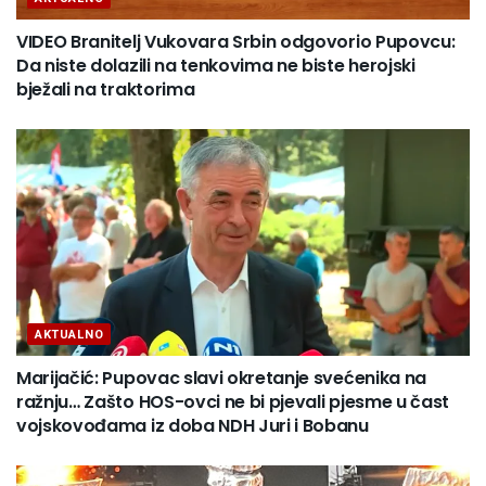
VIDEO Branitelj Vukovara Srbin odgovorio Pupovcu:
Da niste dolazili na tenkovima ne biste herojski
bježali na traktorima
AKTUALNO
Marijačić: Pupovac slavi okretanje svećenika na
ražnju… Zašto HOS-ovci ne bi pjevali pjesme u čast
vojskovođama iz doba NDH Juri i Bobanu