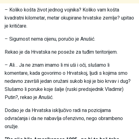
– Koliko košta život jednog vojnika? Koliko vam košta
kvadratni kilometar, metar okupirane hrvatske zemlje? upitao
je kritičare.
– Sigurnost nema cijenu, poručio je Anušić.
Rekao je da Hrvatska ne poseže za tuđim teritorijem.
– Ali… Ja ne znam imamo li mi uši i oči, slušamo li
komentare, kada govorimo o Hrvatskoj, ljudi s kojima smo
nedavno završili jedan oružani sukob koji je bio krvav i dug?
Slušamo li poruke koje šalje (ruski predsjednik Vladimir)
Putin?, rekao je Anušić.
Dodao je da Hrvatska isključivo radi na pozicijama
odvraćanja i da ne nabavlja ofenzivno, nego obrambeno
oružje.