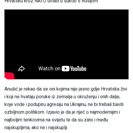
Hrvatsku kroz NATO uvlači u sukob s Rusijom.
Anušić je rekao da se oni kojima nije jasno gdje Hrvatska živi
i koji ne hvataju poruke iz zemalja u okruženju i onih dalje,
koje vode i podupiru agresiju na Ukrajinu, ne bi trebali baviti
ozbiljnom politikom. Izjavio je da je riječ o najmodernijim i
najboljim tenkovima na svijetu te da su zato i među
najskupljima, ako ne i najskuplji.