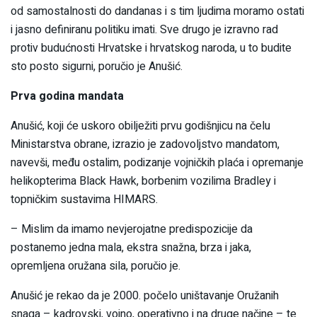
od samostalnosti do dandanas i s tim ljudima moramo ostati
i jasno definiranu politiku imati. Sve drugo je izravno rad
protiv budućnosti Hrvatske i hrvatskog naroda, u to budite
sto posto sigurni, poručio je Anušić.
Prva godina mandata
Anušić, koji će uskoro obilježiti prvu godišnjicu na čelu
Ministarstva obrane, izrazio je zadovoljstvo mandatom,
navevši, među ostalim, podizanje vojničkih plaća i opremanje
helikopterima Black Hawk, borbenim vozilima Bradley i
topničkim sustavima HIMARS.
– Mislim da imamo nevjerojatne predispozicije da
postanemo jedna mala, ekstra snažna, brza i jaka,
opremljena oružana sila, poručio je.
Anušić je rekao da je 2000. počelo uništavanje Oružanih
snaga – kadrovski, vojno, operativno i na druge načine – te