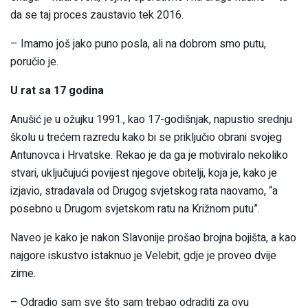
da se taj proces zaustavio tek 2016.
– Imamo još jako puno posla, ali na dobrom smo putu,
poručio je.
U rat sa 17 godina
Anušić je u ožujku 1991., kao 17-godišnjak, napustio srednju
školu u trećem razredu kako bi se priključio obrani svojeg
Antunovca i Hrvatske. Rekao je da ga je motiviralo nekoliko
stvari, uključujući povijest njegove obitelji, koja je, kako je
izjavio, stradavala od Drugog svjetskog rata naovamo, “a
posebno u Drugom svjetskom ratu na Križnom putu”.
Naveo je kako je nakon Slavonije prošao brojna bojišta, a kao
najgore iskustvo istaknuo je Velebit, gdje je proveo dvije
zime.
– Odradio sam sve što sam trebao odraditi za ovu