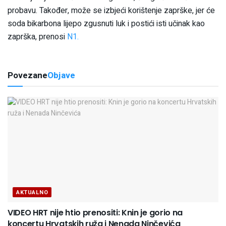
probavu. Također, može se izbjeći korištenje zaprške, jer će
soda bikarbona lijepo zgusnuti luk i postići isti učinak kao
zaprška, prenosi
N1.
Povezane
Objave
AKTUALNO
VIDEO HRT nije htio prenositi: Knin je gorio na
koncertu Hrvatskih ruža i Nenada Ninčevića