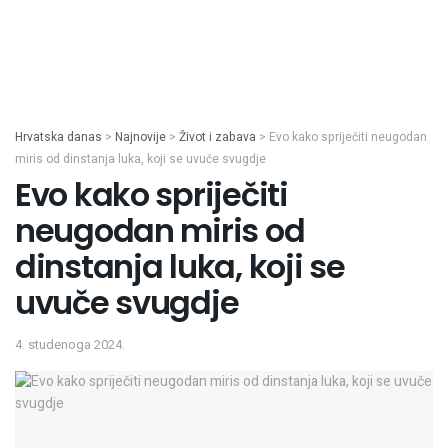
Hrvatska danas
>
Najnovije
>
Život i zabava
>
Evo kako spriječiti neugodan
miris od dinstanja luka, koji se uvuče svugdje
Evo kako spriječiti
neugodan miris od
dinstanja luka, koji se
uvuče svugdje
4. studenoga 2024.